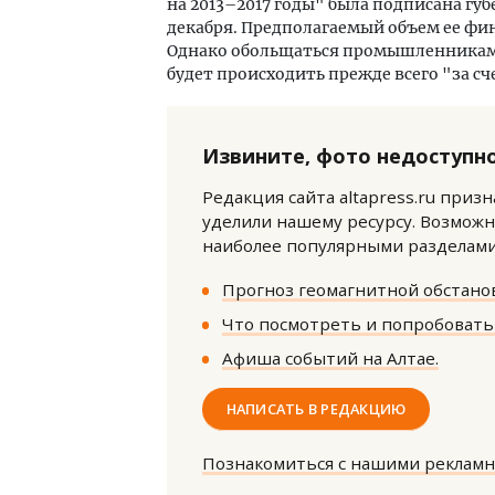
на 2013–2017 годы" была подписана г
декабря. Предполагаемый объем ее фина
Однако обольщаться промышленникам 
будет происходить прежде всего "за 
Извините, фото недоступно
Редакция сайта altapress.ru приз
уделили нашему ресурсу. Возможн
наиболее популярными разделами 
Прогноз геомагнитной обстанов
Что посмотреть и попробовать 
Афиша событий на Алтае.
Смелость архитектурных идей.
Архи
Генеральный директор компании
зем
НАПИСАТЬ В РЕДАКЦИЮ
ЗИАС — об эстетике городов,
пли
трендах в фасадах и развитии рынка
ста
Познакомиться с нашими реклам
СТРОИТЕЛЬСТВО
СТР