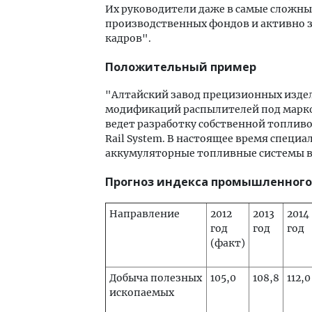
Их руководители даже в самые сложн
производственных фондов и активно
кадров".
Положительный пример
"Алтайский завод прецизионных издели
модификаций распылителей под маркой
ведет разработку собственной топлив
Rail System. В настоящее время спец
аккумуляторные топливные системы вп
Прогноз индекса промышленного 
Направление
2012
2013
2014
год
год
год
(факт)
Добыча полезных
105,0
108,8
112,0
ископаемых