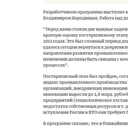
Разработчиком программы выступил ко
Владимиром Бородиным. Работа над до
"Перед нами стояли две важные задач
краткую оценку посткризисному этапу
2012 годах. Это был сложный период д
удалось сегодня вернуться к докризис
направления развития промышленност
изменения должны быть связаны с кач
процессах".
Посткризисный этап был пройден, сог
индекс промышленного производства за
организаций, внедряющих инновации, 
инновации выросли до 2,8 млрд. рубл
предприятий (технологическое отстав
недостаток собственных ресурсов и т. д
вступления России в ВТО они требуют 
В программе сказано, что в ближайши