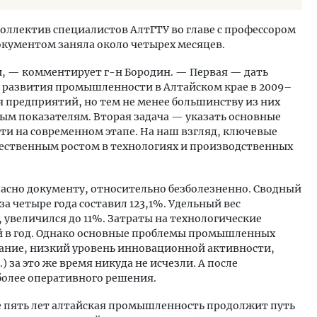
ллектив специалистов АлтГТУ во главе с профессором
кументом заняла около четырех месяцев.
и, — комментирует г-н Бородин. — Первая — дать
 развития промышленности в Алтайском крае в 2009–
ля предприятий, но тем не менее большинству из них
ным показателям. Вторая задача — указать основные
и на современном этапе. На наш взгляд, ключевые
ественным ростом в технологиях и производственных
ласно документу, относительно безболезненно. Сводный
 четыре года составил 123,1%. Удельный вес
увеличился до 11%. Затраты на технологические
ей в год. Однако основные проблемы промышленных
ание, низкий уровень инновационной активности,
.) за это же время никуда не исчезли. А после
более оперативного решения.
е пять лет алтайская промышленность продолжит путь