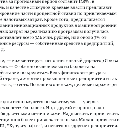
ва за прогнозный период составит 128%, в
. В качестве стимулов краевые власти предлагают
рование части процентной ставки по привлекаемым
 налоговых затрат. Кроме того, предполагается
здания инновационных продуктов в машиностроении
етных затрат на реализацию программы получилась
оставляет всего 346 млн. рублей, или около 3% от
ьные ресурсы — собственные средства предприятий,
 д.
ьше, — комментирует исполнительный директор Союза
ан. — Особенно выделяемых из бюджета на
й ставки по кредитам. Ведь финансовые ресурсы
й стране, а многие промышленные предприятия и так
 есть, то есть. По нашим оценкам, целевые параметры
годня используются по максимуму, — уверяет
м хочется большего. Но, с другой стороны, надо
ебюджетными источниками. Надо искать и привлекать
стиционно более привлекательными. Можно привести в
ПИ, "Кучуксульфат", и некоторые другие предприятия.