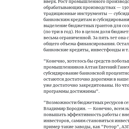
вверх. Рост промышленного производст
обрабатывающих производствах — 130%
традиционные инструменты — субсиди
банковским кредитам и субсидирование
выделение бюджетных грантов для со
(по три в год). Но в целом доля бюдж
весьма ограниченной. За пять лет она с
общего объема финансирования. Остал
банковские кредиты, инвестфонды и т.
"Конечно, хотелось бы средств побол
промышленников Алтая Евгений Ганем
субсидирование банковской процентно
остаются достаточно дорогими в наше
уже достаточно закредитованы. Но что
программы достижимы".
"Возможности бюджетных ресурсов се
Владимир Бородин. — Конечно, всем на
повышать эффективность работы с вн
инвесторов, самим становиться инве
пример такие заводы, как "Ротор", АЗ