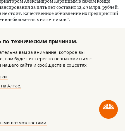
убернатором Александром Карлиным в самом конце
нсирования за пять лет составит 12,49 млрд. рублей.
не стоит. Качественное обновление их предприятий
счет внебюджетных источников".
 по техническим причинам.
нательна вам за внимание, которое вы
о, вам будет интересно познакомиться с
нашего сайта и сообществ в соцсетях.
ки.
на Алтае.
тектурный код начинается с
Двухуровневые номера и в
ли. Мощение крупноформатными
Каким будет новый бутик
тами становится новым
«Белкур» в Белокурихе
ндартом благоустройства
ными возможностями.
ОИТЕЛЬСТВО
ДОМА И КВАРТИРЫ