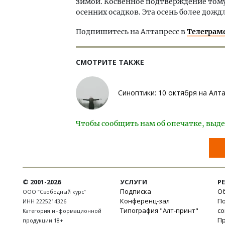
зимой. Косвенное подтверждение тому
осенних осадков. Эта осень более дожд
Подпишитесь на Алтапресс в
Телеграм
СМОТРИТЕ ТАКЖЕ
Синоптики: 10 октября на Алт
Чтобы сообщить нам об опечатке, выде
© 2001-2026
УСЛУГИ
Р
Подписка
Об
ООО “Свободный курс”
Конференц-зал
П
ИНН 2225214326
Типография "Алт-принт"
с
Категория информационной
П
продукции 18+