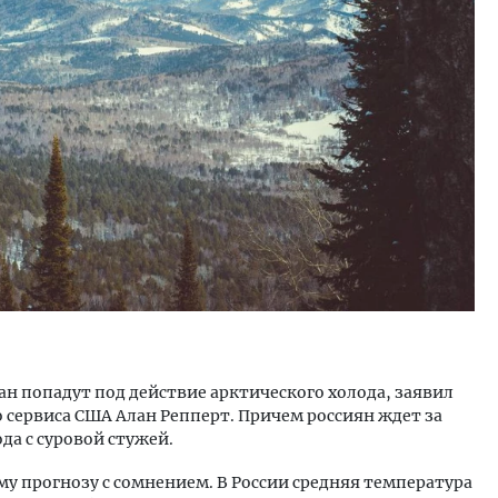
Смелость архитектурных 
Генеральный директор к
ЗИАС — об эстетике горо
трендах в фасадах и разв
СТРОИТЕЛЬСТВО
н попадут под действие арктического холода, заявил
 сервиса США Алан Репперт. Причем россиян ждет за
да с суровой стужей.
му прогнозу с сомнением. В России средняя температура