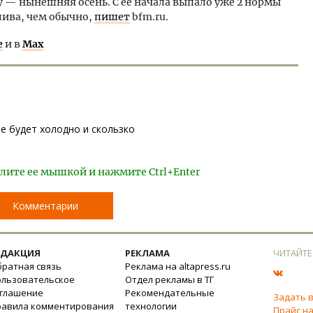
 — нынешняя осень. С ее начала выпало уже 2 нормы
лива, чем обычно,
пишет
bfm.ru.
е
и в
Max
ае будет холодно и скользко
лите ее мышкой и нажмите Ctrl+Enter
Комментарии
ЕДАКЦИЯ
РЕКЛАМА
ЧИТАЙТЕ
ратная связь
Реклама на altapress.ru
ользовательское
Отдел рекламы в ТГ
оглашение
Рекомендательные
Задать 
равила комментирования
технологии
Прайс на