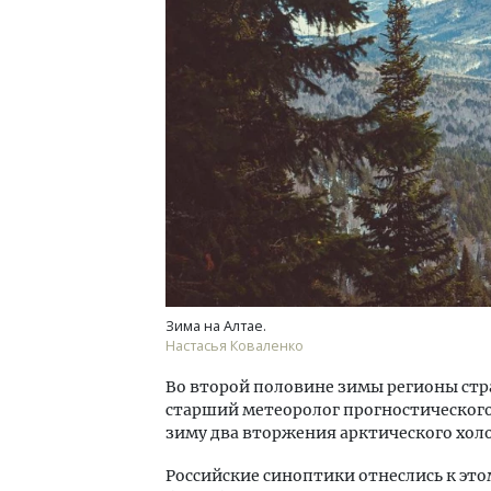
Зима на Алтае.
Настасья Коваленко
Во второй половине зимы регионы стра
старший метеоролог прогностического
зиму два вторжения арктического холо
Российские синоптики отнеслись к это