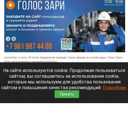
Алтай-Кокс в честь 45-летия предприятия проводит серию эфиров на онлайн-радио «Голос Зари».
Фото предоставлено компанией Алтай-Кокс.
10 августа 2026 в 15:33
На сайте используются cookie. Продолжая пользоваться
сайтом, вы соглашаетесь на использование cookie,
Алтай-Кокс (входит в Группу НЛМК) в честь 45-
которые мы используем для удобства пользования
летия предприятия проводит серию эфиров на
сайтом и повышения качества рекомендаций.
Подробнее
.
онлайн-радио «Голос Зари». 11 августа пройдет
Принять
третий четырехчасовой эфир — с 12 до 16:00
(время по Заринску).
Читать полностью