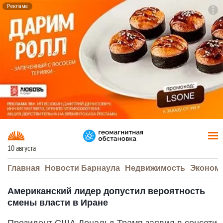
Реклама
To
F7
10 августа
Главная
Новости Барнаула
Недвижимость
Эконом
Американский лидер допустил вероятность
смены власти в Иране
Президент США Дональд Трамп заявил в соцсети