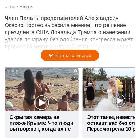
22 июня 2025 в 13:05
Член Палаты представителей Александрия
Окасио-Кортес выразила мнение, что решение
президента США Дональда Трампа о нанесении
ударов по Ирану без одобрения Конгресса может
привести к импичменту. Об этом
сообщает
ТАСС.
Читать полностью
i
Скрытая камера на
Этот танец невесты
пляже Крыма: Что люди
оставит вас без сло
вытворяют, когда их не
Пересмотрела 10 ра
видят...