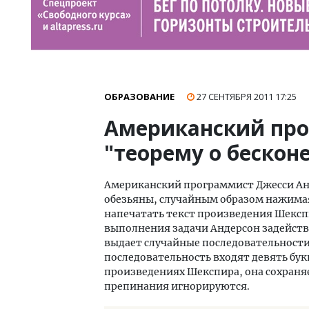
ОБРАЗОВАНИЕ
27 СЕНТЯБРЯ 2011
17:25
Американский пр
"теорему о бескон
Американский программист Джесси Анд
обезьяны, случайным образом нажима
напечатать текст произведения Шекспи
выполнения задачи Андерсон задейств
выдает случайные последовательности
последовательность входят девять букв
произведениях Шекспира, она сохраняет
препинания игнорируются.