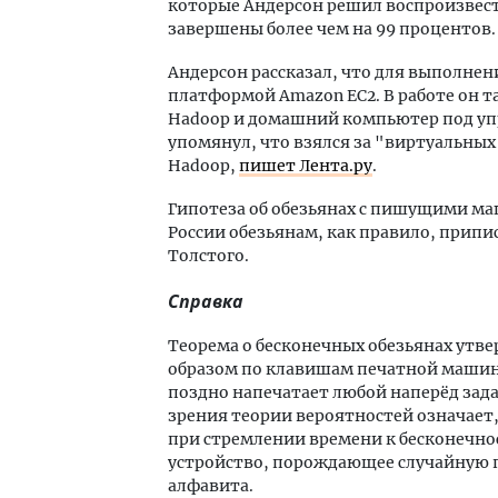
которые Андерсон решил воспроизвест
завершены более чем на 99 процентов.
Андерсон рассказал, что для выполне
платформой Amazon EC2. В работе он 
Hadoop и домашний компьютер под упр
упомянул, что взялся за "виртуальных 
Hadoop,
пишет Лента.ру
.
Гипотеза об обезьянах с пишущими ма
России обезьянам, как правило, припи
Толстого.
Справка
Теорема о бесконечных обезьянах утве
образом по клавишам печатной машинк
поздно напечатает любой наперёд зада
зрения теории вероятностей означает,
при стремлении времени к бесконечно
устройство, порождающее случайную 
алфавита.