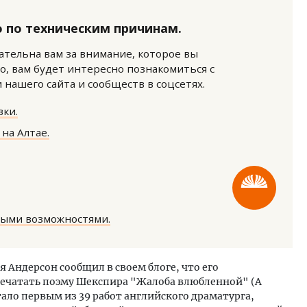
 по техническим причинам.
нательна вам за внимание, которое вы
о, вам будет интересно познакомиться с
нашего сайта и сообществ в соцсетях.
ки.
Пролить свет. Как освещ
помогает строи­телям ви
на Алтае.
качество до того, как ст
СТРОИТЕЛЬСТВО
ными возможностями.
ря Андерсон сообщил в своем блоге, что его
печатать поэму Шекспира "Жалоба влюбленной" (A
стало первым из 39 работ английского драматурга,