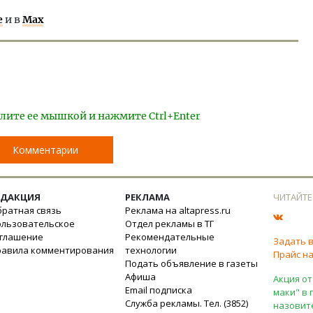
е
и в
Max
лите ее мышкой и нажмите Ctrl+Enter
Комментарии
ЕДАКЦИЯ
РЕКЛАМА
ЧИТАЙТЕ
ратная связь
Реклама на altapress.ru
ользовательское
Отдел рекламы в ТГ
оглашение
Рекомендательные
Задать 
равила комментирования
технологии
Прайс на
Подать объявление в газеты
Афиша
Акция от
Email подписка
маки" в 
Служба рекламы. Тел. (3852)
назовит