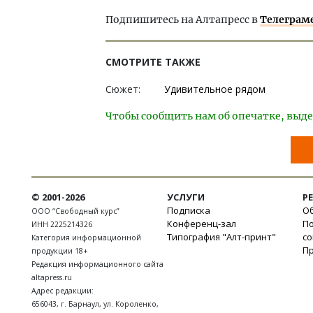
Подпишитесь на Алтапресс в
Телеграм
СМОТРИТЕ ТАКЖЕ
Сюжет:
Удивительное рядом
Чтобы сообщить нам об опечатке, выде
© 2001-2026
УСЛУГИ
Р
Подписка
Об
ООО “Свободный курс”
Конференц-зал
П
ИНН 2225214326
Типография "Алт-принт"
с
Категория информационной
П
продукции 18+
Редакция информационного сайта
altapress.ru
Адрес редакции:
656043
,
г. Барнаул
,
ул. Короленко,