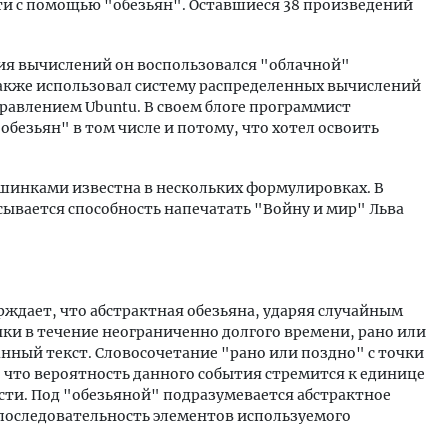
и с помощью "обезьян". Оставшиеся 38 произведений
ния вычислений он воспользовался "облачной"
также использовал систему распределенных вычислений
авлением Ubuntu. В своем блоге программист
обезьян" в том числе и потому, что хотел освоить
шинками известна в нескольких формулировках. В
сывается способность напечатать "Войну и мир" Льва
рждает, что абстрактная обезьяна, ударяя случайным
и в течение неограниченно долгого времени, рано или
нный текст. Словосочетание "рано или поздно" с точки
 что вероятность данного события стремится к единице
сти. Под "обезьяной" подразумевается абстрактное
последовательность элементов используемого