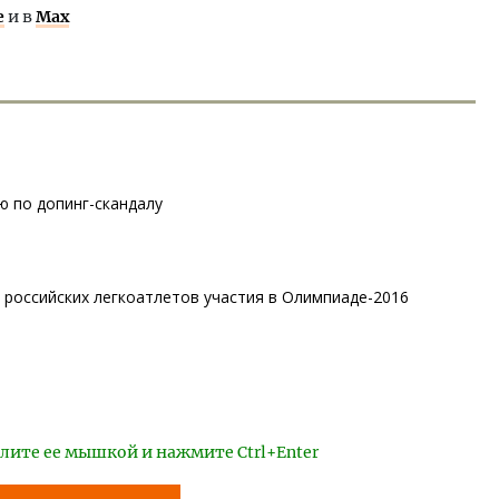
е
и в
Max
ю по допинг-скандалу
 российских легкоатлетов участия в Олимпиаде-2016
лите ее мышкой и нажмите Ctrl+Enter