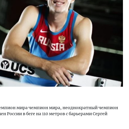
тектурный код начинается с
Смелость архитектурных 
ли. Мощение крупноформатными
Генеральный директор к
тами становится новым
ЗИАС — об эстетике горо
ндартом благоустройства
трендах в фасадах и разв
ОИТЕЛЬСТВО
СТРОИТЕЛЬСТВО
 чемпион мира чемпион мира, неоднократный чемпион
н России в беге на 110 метров с барьерами Сергей