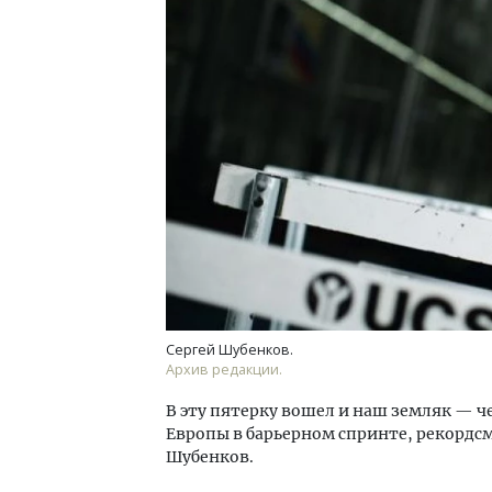
Архи
зем
пли
ста
СТР
Сергей Шубенков.
Архив редакции.
В эту пятерку вошел и наш земляк —
Европы в барьерном спринте, рекордсме
Шубенков.