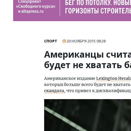
СПОРТ
20 НОЯБРЯ 2015
08:28
Американцы счита
будет не хватать 
Американское издание
Lexington Heral
которых больше всего будет не хвата
скандала
, что привел к дисквалифика