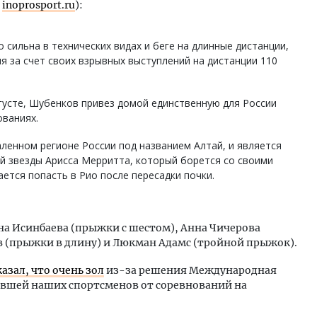
д
inoprosport.ru
):
 сильна в технических видах и беге на длинные дистанции,
 за счет своих взрывных выступлений на дистанции 110
густе, Шубенков привез домой единственную для России
ованиях.
аленном регионе России под названием Алтай, и является
й звезды Арисса Мерритта, который борется со своими
ется попасть в Рио после пересадки почки.
ена Исинбаева (прыжки с шестом), Анна Чичерова
в (прыжки в длину) и Люкман Адамс (тройной прыжок).
казал, что очень зол
из-за решения Международная
ившей наших спортсменов от соревнований на