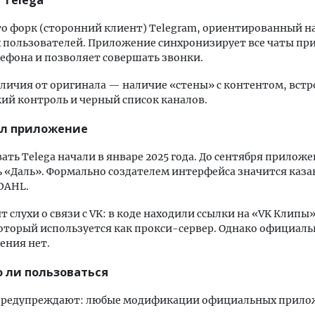
 Telega
то форк (сторонний клиент) Telegram, ориентированный н
 пользователей. Приложение синхронизирует все чаты при
ефона и позволяет совершать звонки.
личия от оригинала — наличие «стены» с контентом, вст
ий контроль и черный список каналов.
ал приложение
ать Telega начали в январе 2025 года. До сентября прилож
 «Даль». Формально создателем интерфейса значится каза
DAHL.
ят слухи о связи с VK: в коде находили ссылки на «VK Клипы
который используется как прокси-сервер. Однако официаль
ения нет.
о ли пользоваться
предупреждают: любые модификации официальных прил