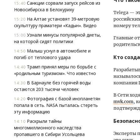
Что такое
Санкции сорвали запуск рейсов из
15:40
Новосибирска в Белокуриху
Telega — э
На Алтае установят 39-метровую
российских
15:20
скульптуру праматери «Кадын». Видео
номеру тел
Узнали минусы популярной диеты,
15:00
Главные от
на которой сидят политики
родительск
Малыш уснул в автомобиле и
14:50
Кто созд
погиб от теплового удара
Трамп принял меры по борьбе с
14:40
Разрабатыв
«родильным туризмом». Что известно
называлось
В Барнауле без горячей воды
компания 
14:30
остаются 203 тысячи человек
В Сети ход
Фотография с базой инопланетян
14:20
mvk.com
, 
попала в сеть. NASA пыталась стереть
подтвержд
эту информацию
Безопасн
Раскрыли тайны
14:10
многомиллионного наследства
Эксперты 
пропавшего в Сибири Усольцева