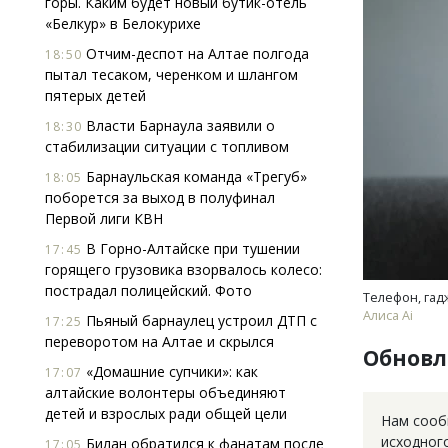
горы. Каким будет новый бутик-отель
«Белкур» в Белокурихе
Отчим-деспот на Алтае полгода
18:50
пытал тесаком, черенком и шлангом
пятерых детей
Власти Барнаула заявили о
18:30
стабилизации ситуации с топливом
Архи
Барнаульская команда «Трегуб»
18:05
зем
поборется за выход в полуфинал
пли
Первой лиги КВН
ста
В Горно-Алтайске при тушении
17:45
СТР
горящего грузовика взорвалось колесо:
пострадал полицейский. Фото
Телефон, гад
Алиса Аi
Пьяный барнаулец устроил ДТП с
17:25
переворотом на Алтае и скрылся
Обновл
«Домашние супчики»: как
17:07
алтайские волонтеры объединяют
детей и взрослых ради общей цели
Нам сооб
исходног
Билан обратился к фанатам после
17:05