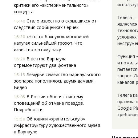
используе
критики его «экспериментального»
концерта
Телега —
Стало известно о скрывшихся от
16:40
являемся
следствия сообщниках Лерчек
технолог
«Что-то бахнуло»: москвичей
условиях
16:30
напугал сильнейший грохот. Что
инструме
известно к этому часу
Функция 
В центре Барнаула
16:20
и пожилы
отремонтируют два фонтана
пытается
Лемурье семейство барнаульского
16:15
запрос. 
зоопарка пополнилось двумя дамами.
каналов 
Видео
Телега к
В России обновят систему
16:05
правила 
оповещений об отмене поездов.
Google Pl
Подробности
требован
Обновили «хранительскую»
15:50
инфраструктуру Художественного музея
в Барнауле