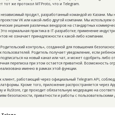
т тот же протокол MTProto, что и Telegram.
 независимый продукт, разработанный командой из Казани. Мы 
 проектом VK или какой-либо другой компании. Мы используем 
ические решения различных вендоров на стандартных коммерче
. Это нормальная практика в IT-разработке; применение индустр
нтов не означает принадлежности к какой-либо компании.
«Родительский контроль», созданной для повышения безопаснос
х пользователей. Родитель получает уведомление, если ребено
 подписаться на новый канал или чат, и может одобрить либо о
Личная переписка при этом остается приватной. Возможность ог
реализована именно в рамках этой функции.
ак клиент, работающий через официальный Telegram API, соблю
платформы. Кроме того, приложение распространяется через App
ay и RuStore, где проходит обязательную модерацию на соответ
иям безопасности, приватности и работы с пользовательскими 