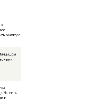
 о
нее
вать важную
 Минцифры
ерными.
гда
. Но есть
ов и