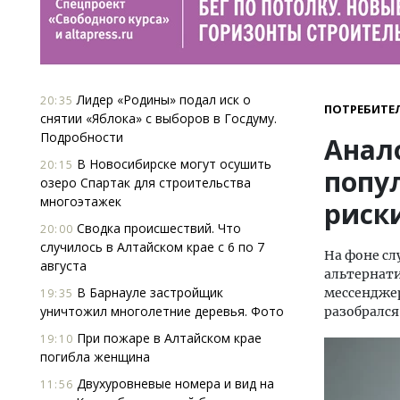
Лидер «Родины» подал иск о
20:35
ПОТРЕБИТЕ
снятии «Яблока» с выборов в Госдуму.
Подробности
Анал
В Новосибирске могут осушить
20:15
попу
озеро Спартак для строительства
многоэтажек
риски
Сводка происшествий. Что
20:00
случилось в Алтайском крае с 6 по 7
На фоне сл
августа
альтернати
В Барнауле застройщик
мессенджер
19:35
уничтожил многолетние деревья. Фото
разобрался,
При пожаре в Алтайском крае
19:10
погибла женщина
Двухуровневые номера и вид на
11:56