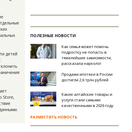
не
отдельные
ских
иальных
ПОЛЕЗНЫЕ НОВОСТИ
Как семья может помочь
подростку не попасть в
ти детей
тяжелейшие зависимости,
к
рассказала нарколог
тклонить
раничения
Продажи ипотеки в России
достигли 2,6 трлн рублей
дает
Какие алтайские товары и
 Store,
услуги стали самыми
ствие
качественными в 2026 году
данными.
РАЗМЕСТИТЬ НОВОСТЬ