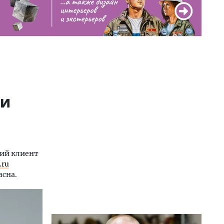
ли
ний клиент
.ru
асна.