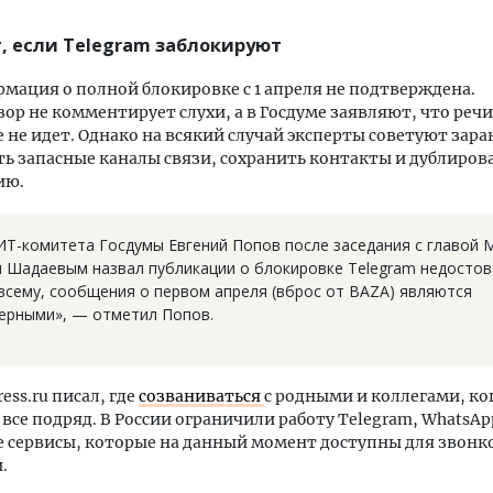
т, если Telegram заблокируют
мация о полной блокировке с 1 апреля не подтверждена.
ор не комментирует слухи, а в Госдуме заявляют, что речи
 не идет. Однако на всякий случай эксперты советуют зара
ь запасные каналы связи, сохранить контакты и дублиро
ию.
ИТ-комитета Госдумы Евгений Попов после заседания с главой
 Шадаевым назвал публикации о блокировке Telegram недостов
 всему, сообщения о первом апреля (вброс от BAZA) являются
ерными», — отметил Попов.
ress.ru писал, где
созваниваться
с родными и коллегами, ко
все подряд. В России ограничили работу Telegram, WhatsApp
 сервисы, которые на данный момент доступны для звонк
.