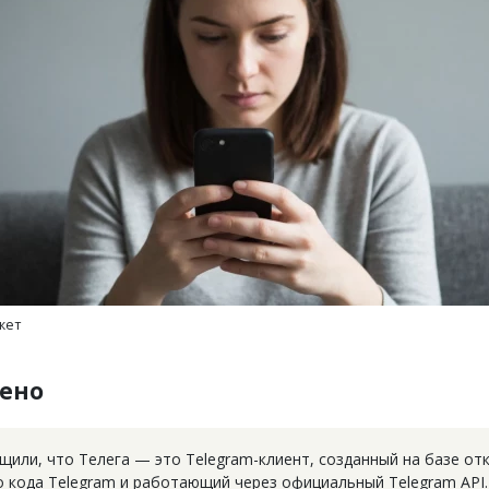
тектурный код начинается с
Смелость архитектурных 
ли. Мощение крупноформатными
Генеральный директор к
тами становится новым
ЗИАС — об эстетике горо
ндартом благоустройства
трендах в фасадах и разв
ОИТЕЛЬСТВО
СТРОИТЕЛЬСТВО
жет
ено
щили, что Телега — это Telegram-клиент, созданный на базе от
о кода Telegram и работающий через официальный Telegram API.