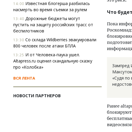
это риск.
Известная блогерша разбилась
14:00
насмерть во время съемки за рулем
Что буде
Дорожные бюджеты могут
13:40
Пока инфор
пустить на защиту российских трасс от
Роскомнадз
беспилотников
блокировке
Со склада Wildberries эвакуировали
13:30
подготовит
800 человек после атаки БПЛА
информац
И от Человека-паука ушел.
13:25
Altapress.ru оценил скандальную сказку
Зампред 
про «Колобка»
Максутом
«Судя по
ВСЯ ЛЕНТА
недостов
НОВОСТИ ПАРТНЕРОВ
Ранее altap
блокируют 
бесплатные
видеосвязи