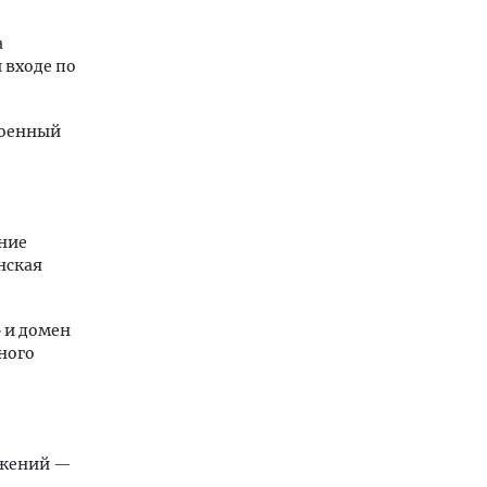
а
 входе по
роенный
ение
нская
» и домен
ного
ожений —