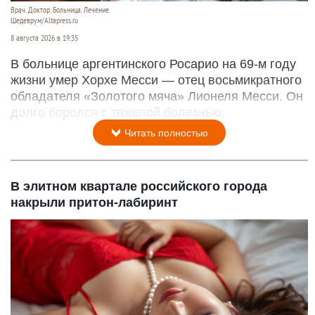
Врач. Доктор. Больница. Лечение
Шедеврум/Altapress.ru
8 августа 2026 в 19:35
В больнице аргентинского Росарио на 69-м году
жизни умер Хорхе Месси — отец восьмикратного
обладателя «Золотого мяча» Лионеля Месси. Он
долго боролся с тяжелой болезнью.
Читать полностью
В элитном квартале российского города
накрыли притон-лабиринт