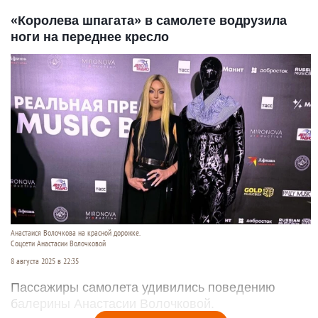
«Королева шпагата» в самолете водрузила
ноги на переднее кресло
Анастаися Волочкова на красной дорожке.
Соцсети Анастасии Волочковой
8 августа 2025 в 22:35
Пассажиры самолета удивились поведению
балерины Анастасии Волочковой.