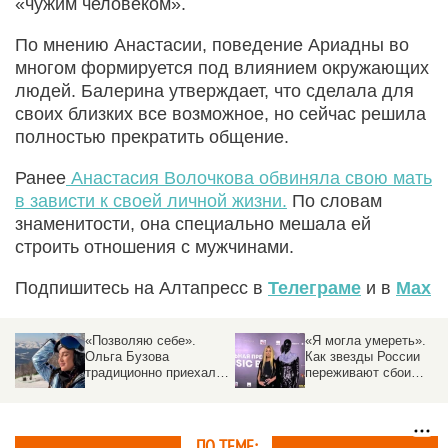
«чужим человеком».
По мнению Анастасии, поведение Ариадны во
многом формируется под влиянием окружающих
людей. Балерина утверждает, что сделала для
своих близких все возможное, но сейчас решила
полностью прекратить общение.
Ранее
Анастасия Волочкова обвиняла свою мать
в зависти к своей личной жизни.
По словам
знаменитости, она специально мешала ей
строить отношения с мужчинами.
Подпишитесь на Алтапресс в
Телеграме
и в
Max
«Позволяю себе».
«Я могла умереть».
Ольга Бузова
Как звезды России
традиционно приехала
переживают сбои
на курорт Алтая и
интернета
поделилась
«снежными» фото
ПО ТЕМЕ: