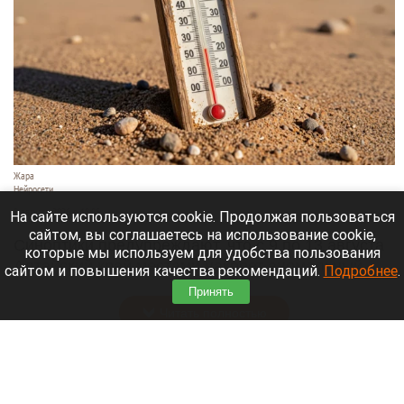
Жара
Нейросети
8 августа 2026 в 18:05
На сайте используются cookie. Продолжая пользоваться
сайтом, вы соглашаетесь на использование cookie,
Синоптики предупреждают, что с 9 по 13 августа
которые мы используем для удобства пользования
Алтайский край местами накроет аномальный
сайтом и повышения качества рекомендаций.
Подробнее
.
зной.
Принять
Читать полностью
Штукатурка с потолка едва не рухнула на
жительницу барнаульской многоэтажки.