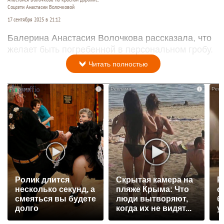
Соцсети Анастасии Волочковой
17 сентября 2025 в 21:12
Балерина Анастасия Волочкова рассказала, что
желает быть погребенной в персональном гробу.
Читать полностью
i
i
Ролик длится
Скрытая камера на
Р
несколько секунд, а
пляже Крыма: Что
с
смеяться вы будете
люди вытворяют,
б
долго
когда их не видят...
у