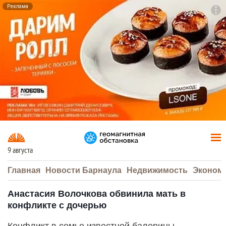
Реклама
To
F7
9 августа
Главная
Новости Барнаула
Недвижимость
Эконом
Анастасия Волочкова обвинила мать в
конфликте с дочерью
Конфликт в семье известной балерины