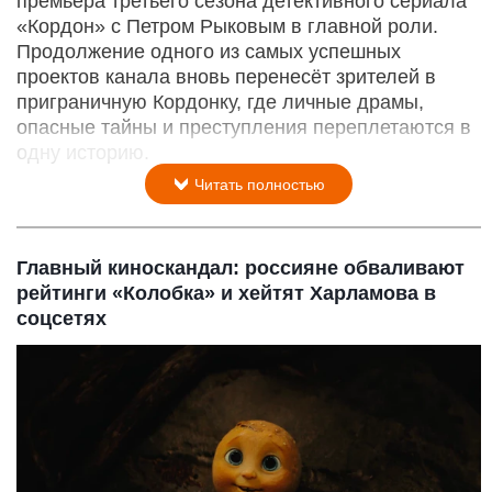
премьера третьего сезона детективного сериала
«Кордон» с Петром Рыковым в главной роли.
Продолжение одного из самых успешных
проектов канала вновь перенесёт зрителей в
приграничную Кордонку, где личные драмы,
опасные тайны и преступления переплетаются в
одну историю.
Читать полностью
Главный киноскандал: россияне обваливают
рейтинги «Колобка» и хейтят Харламова в
соцсетях