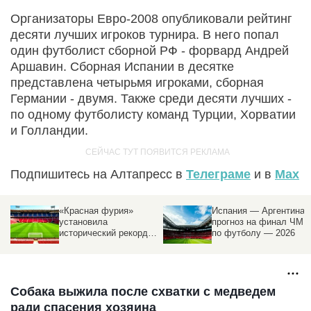
Организаторы Евро-2008 опубликовали рейтинг
десяти лучших игроков турнира. В него попал
один футболист сборной РФ - форвард Андрей
Аршавин. Сборная Испании в десятке
представлена четырьмя игроками, сборная
Германии - двумя. Также среди десяти лучших -
по одному футболисту команд Турции, Хорватии
и Голландии.
Подпишитесь на Алтапресс в
Телеграме
и в
Max
«Красная фурия»
Испания — Аргентина:
в
установила
прогноз на финал ЧМ
исторический рекорд
по футболу — 2026
по пропущенным голам
на ЧМ
Собака выжила после схватки с медведем
ради спасения хозяина