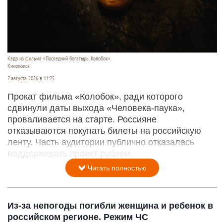
Кадр из фильма «Последний богатырь. Колобок».
Кинопоиск
7 августа 2026 в 11:25
Прокат фильма «Колобок», ради которого
сдвинули даты выхода «Человека-паука»,
проваливается на старте. Россияне
отказываются покупать билеты на российскую
ленту. Часть аудитории публично отказалась
поддерживать проект рублем.
Читать полностью
Из-за непогоды погибли женщина и ребенок в
российском регионе. Режим ЧС