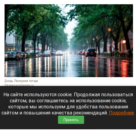
Дождь. Пасмурная погода
Шедеврум/Altapress.ru
7 августа 2026 в 10:05
На сайте используются cookie. Продолжая пользоваться
сайтом, вы соглашаетесь на использование cookie,
Мощный циклон обрушил на Смоленскую область
которые мы используем для удобства пользования
ливни и шквальный ветер, что вынудило власти
сайтом и повышения качества рекомендаций.
Подробнее
.
ввести в регионе режим чрезвычайной ситуации
Принять
(ЧС) природного характера.
Читать полностью