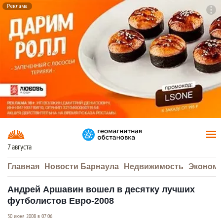
Реклама
To
F7
7 августа
Главная
Новости Барнаула
Недвижимость
Эконом
Андрей Аршавин вошел в десятку лучших
футболистов Евро-2008
30 июня 2008 в 07:06