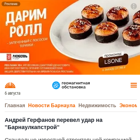
Реклама
To
F7
6 августа
Главная
Новости Барнаула
Недвижимость
Эконом
Андрей Герфанов перевел удар на
"Барнаулкапстрой"
Скандально известной строительной компанией