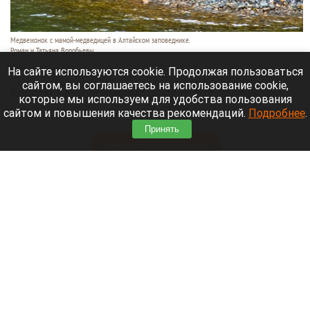
Медвежонок с мамой-медведицей в Алтайском заповеднике.
Роман и Татьяна Воробьевы
5 августа 2026 в 14:00
На сайте используются cookie. Продолжая пользоваться
сайтом, вы соглашаетесь на использование cookie,
Кордон Беле временно закрыт для посещения,
которые мы используем для удобства пользования
говорится в
сообщении
Алтайского биосферного
сайтом и повышения качества рекомендаций.
Подробнее
.
заповедника.
Принять
Читать полностью
Непредсказуемые гости. Кто сейчас ездит в
санатории Белокурихи, и как проходит летний
сезон