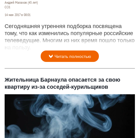
Андрей Малахов (45 лет)
СС0.
14 мая 2017 в 08:01
Сегодняшняя утренняя подборка посвящена
тому, что как изменились популярные российские
телеведущие. Многим из них время пошло только
на пользу.
Читать полностью
Жительница Барнаула опасается за свою
квартиру из-за соседей-курильщиков