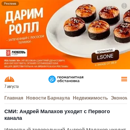
Реклама
To
F7
7 августа
Главная
Новости Барнаула
Недвижимость
Эконом
СМИ: Андрей Малахов уходит с Первого
канала
Известный телеведущий Андрей Малахов уходит