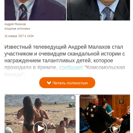
Андрей Малахов.
открытые источники
16 января 2017 в 14:04
Известный телеведущий Андрей Малахов стал
участником и очевидцем скандальной истории с
награждением талантливых детей, которое
проходило в Кремле,
сообщает
"Комсомольская
правда".
Читать полностью
i