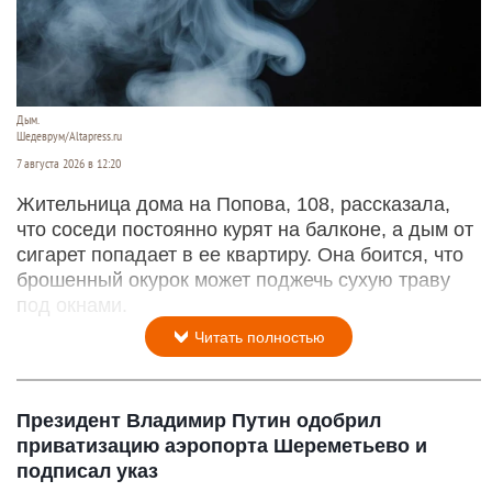
Дым.
Шедеврум/Altapress.ru
7 августа 2026 в 12:20
Жительница дома на Попова, 108, рассказала,
что соседи постоянно курят на балконе, а дым от
сигарет попадает в ее квартиру. Она боится, что
брошенный окурок может поджечь сухую траву
под окнами.
Читать полностью
Президент Владимир Путин одобрил
приватизацию аэропорта Шереметьево и
подписал указ