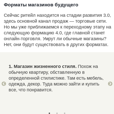
Форматы магазинов будущего
Сейчас ритейл находится на стадии развития 3.0,
здесь основной канал продаж — торговые сети.
Но мы уже приближаемся к переходному этапу на
следующую формацию 4.0, где главной станет
онлайн-торговля. Умрут ли обычные магазины?
Нет, они будут существовать в других форматах.
нах
1. Магазин жизненного стиля.
Похож на
2. 
жен.
обычную квартиру, обставленную в
пол
мы.
определенной стилистике. Там есть мебель,
шоу
одежда, декор. Туда можно зайти и купить
маг
все, что понравится.
отк
поз
нео