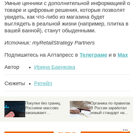
Умные ценники с дополнительной информацией о
товаре и цифровые решения, которые позволят
увидеть, как что-либо из магазина будет
выглядеть в реальной жизни (например, плитка в
вашей ванной), станут обыденными.
Источник: myRetailStrategy Partners
Подпишитесь на Алтапресс в
Телеграме
и в
Max
Автор
Ирина Баенкова
Сюжеты
Ритейл
Покупки без границ.
Органика по правилам.
Россияне массово
В России заработал
заказывают
новый стандарт на
электронику из-за
натуральную
рубежа
косметику