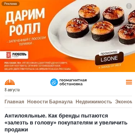
Реклама
To
F7
8 августа
Главная
Новости Барнаула
Недвижимость
Эконом
Антилояльные. Как бренды пытаются
«залезть в голову» покупателям и увеличить
продажи