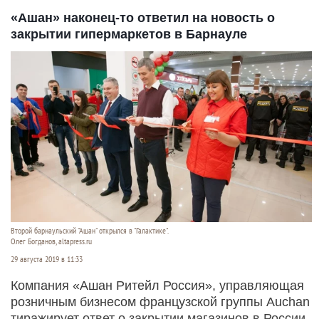
«Ашан» наконец-то ответил на новость о
закрытии гипермаркетов в Барнауле
Второй барнаульский "Ашан" открылся в "Галактике".
Олег Богданов, altapress.ru
29 августа 2019 в 11:33
Компания «Ашан Ритейл Россия», управляющая
розничным бизнесом французской группы Auchan
тиражирует ответ о закрытии магазинов в России.