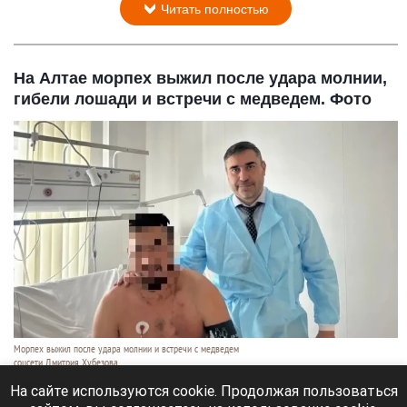
Читать полностью
На Алтае морпех выжил после удара молнии,
гибели лошади и встречи с медведем. Фото
Морпех выжил после удара молнии и встречи с медведем
соцсети Дмитрия Хубезова
7 августа 2026 в 22:15
На сайте используются cookie. Продолжая пользоваться