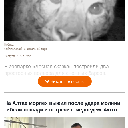
Ирбисы.
Сайлюгемский национальный парк
7 августа 2026 в 22:35
В зоопарке «Лесная сказка» построили два
просторных вольера для снежных барсов.
Читать полностью
На Алтае морпех выжил после удара молнии,
гибели лошади и встречи с медведем. Фото