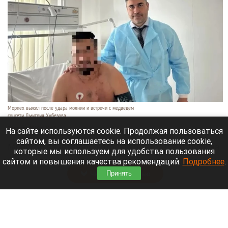
Морпех выжил после удара молнии и встречи с медведем
соцсети Дмитрия Хубезова
7 августа 2026 в 22:15
На сайте используются cookie. Продолжая пользоваться
сайтом, вы соглашаетесь на использование cookie,
Морской пехотинец, который приехал в отпуск на
которые мы используем для удобства пользования
Алтай, пережил чудовищную серию событий.
сайтом и повышения качества рекомендаций.
Подробнее
.
Читать полностью
Принять
В Барнауле водитель сбил женщину на зебре
и скрылся