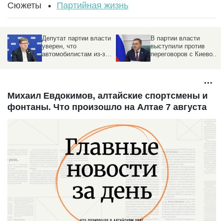
Сюжеты
Партийная жизнь
Депутат партии власти
В партии власти
уверен, что
выступили против
автомобилистам из-за
переговоров с Киевом
бензина не нужно вести
без достижения целей
себя как подростки
СВО
Михаил Евдокимов, алтайские спортсмены и
фонтаны. Что произошло на Алтае 7 августа