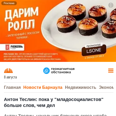
Реклама
To
F7
8 августа
Главная
Новости Барнаула
Недвижимость
Эконом
Антон Теслин: пока у "младосоциалистов"
больше слов, чем дел
Антон Теслин, начальник барнаульского штаба