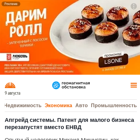
Реклама
To
F7
9 августа
а
Недвижимость
Экономика
Авто
Промышленность
Апгрейд системы. Патент для малого бизнеса
перезапустят вместо ЕНВД
Опытный налоговик Михаил Мишустин, как