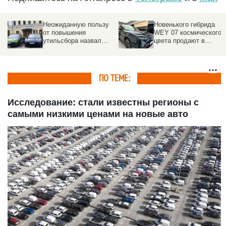
Новенького гибрида
Снегоход, на котором
WEY 07 космического
можно доехать хоть до
цвета продают в
Великого Устюга,
Барнауле за 6,4 млн
продают в Барнауле
рублей
ПО ТЕМЕ:
Исследование: стали известны регионы с
самыми низкими ценами на новые авто