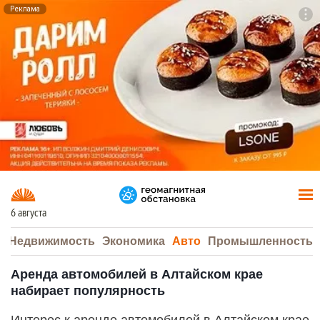
Реклама
To
F7
6 августа
а
Недвижимость
Экономика
Авто
Промышленность
Аренда автомобилей в Алтайском крае
набирает популярность
Интерес к аренде автомобилей в Алтайском крае