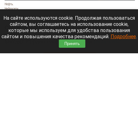
Нефть.
Нейросети
6 августа 2026 в 16:40
На сайте используются cookie. Продолжая пользоваться
сайтом, вы соглашаетесь на использование cookie,
Обломки БПЛА попали в Ярославский НПЗ,
которые мы используем для удобства пользования
сообщил губернатор Ярославской области
сайтом и повышения качества рекомендаций.
Подробнее
.
Михаил Евраев сообщил в своем
телеграм-
Принять
канале
.
Читать полностью
Рекордный объем турецкой ежевики получила
Россия