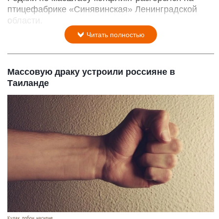
птицефабрике «Синявинская» Ленинградской
области.
Читать полностью
Массовую драку устроили россияне в
Таиланде
Кулак, побои, насилие.