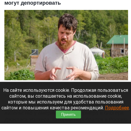
могут депортировать
На ферме Джастаса Уолкера в Солонешенском районе.
Altapress.ru
На сайте используются cookie. Продолжая пользоваться
сайтом, вы соглашаетесь на использование cookie,
8 августа 2026 в 10:05
которые мы используем для удобства пользования
Российские власти аннулировали вид на
сайтом и повышения качества рекомендаций.
Подробнее
.
жительство у американского фермера и блогера
Принять
Джастаса Уолкера, который перебрался в Россию
ради сельского хозяйства. Теперь ему грозит