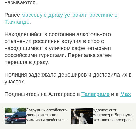
называются.
Ранее
массовую драку устроили россияне в
Таиланде
.
Находившийся в состоянии алкогольного
опьянения россиянин вступил в спор с
находящимися в уличном кафе четырьмя
российскими туристами. Перепалка затем
перешла в драку.
Полиция задержала дебоширов и доставила их в
участок.
Подпишитесь на Алтапресс в
Телеграме
и в
Max
Сотрудник алтайского
Адвокат сити-
университета на
менеджера Барнаула,
миллионы разбогател
охотника на архаров
при заполнении
будет защищать
бюджетных мест
Четошникову. О
резонансных делах