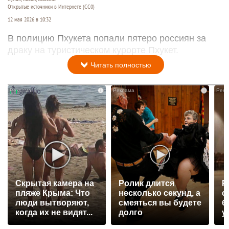
Открытые источники в Интернете (СС0)
12 мая 2026 в 10:32
В полицию Пхукета попали пятеро россиян за
драку на туристическом курорте Пхукет.
Читать полностью
i
i
Скрытая камера на
Ролик длится
Р
пляже Крыма: Что
несколько секунд, а
с
люди вытворяют,
смеяться вы будете
б
когда их не видят...
долго
у