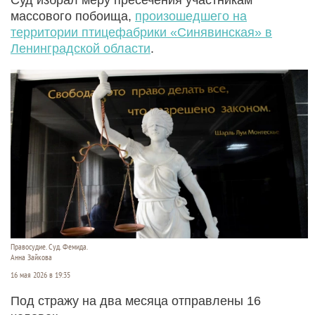
массового побоища,
произошедшего на
территории птицефабрики «Синявинская» в
Ленинградской области
.
Правосудие. Суд. Фемида.
Анна Зайкова
16 мая 2026 в 19:35
Под стражу на два месяца отправлены 16