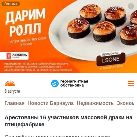
Реклама
To
F7
8 августа
Главная
Новости Барнаула
Недвижимость
Эконом
Арестованы 16 участников массовой драки на
птицефабрике
Суд избрал меру пресечения участникам