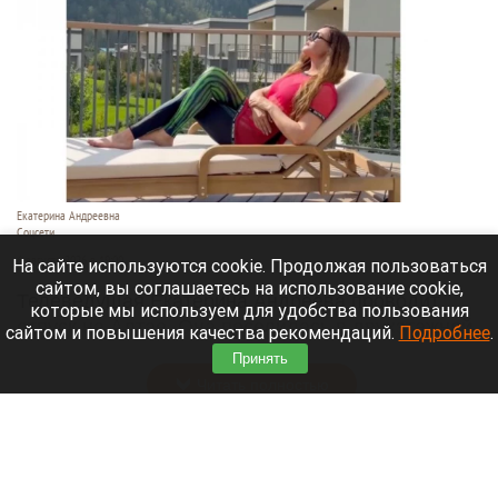
Екатерина Андреевна
Соцсети
6 августа 2026 в 19:00
На сайте используются cookie. Продолжая пользоваться
сайтом, вы соглашаетесь на использование cookie,
Телеведущая Екатерина Андреева проводит
которые мы используем для удобства пользования
отпуск на Алтае. Она поселилась в двухэтажной
сайтом и повышения качества рекомендаций.
Подробнее
.
вилле с видом на горы у реки Катунь.
Принять
Читать полностью
Медведю Мише в барнаульском зоопарке
устроили освежающий душ в жару. Видео