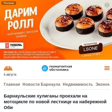
Реклама
To
F7
6 августа
Главная
Новости Барнаула
Недвижимость
Эконом
Барнаульские хулиганы проехали на
мотоцикле по новой лестнице на набережной
Оби