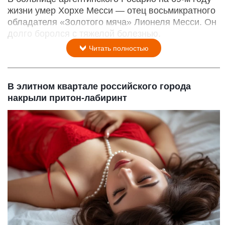
жизни умер Хорхе Месси — отец восьмикратного
обладателя «Золотого мяча» Лионеля Месси. Он
долго боролся с тяжелой болезнью.
Читать полностью
В элитном квартале российского города
накрыли притон-лабиринт