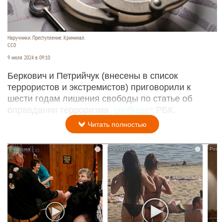
Наручники. Преступление. Криминал.
CC0
9 июля 2024 в 09:10
Беркович и Петрийчук (внесены в список
террористов и экстремистов) приговорили к
шести годам лишения свободы по статье об
оправдании терроризма,
сообщает
РБК.
Читать полностью
i
i