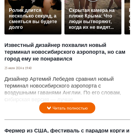
Ролик длится
Скрытая камера на
Р
несколько секунд, а
пляже Крыма: Что
с
смеяться вы будете
люди вытворяют,
б
долго
когда их не видят...
у
Известный дизайнер похвалил новый
терминал новосибирского аэропорта, но сам
город ему не понравился
25 июля 2024 в 19:40
Дизайнер Артемий Лебедев сравнил новый
терминал новосибирского аэропорта с
воздушными гаванями Англии. По его словам,
сибирская версия — лучше.
Читать полностью
Фермер из США, фестиваль с парадом корги и