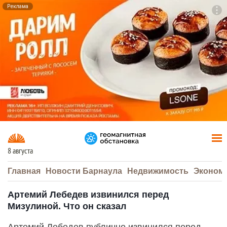
Реклама
To
F7
8 августа
Главная
Новости Барнаула
Недвижимость
Эконом
Артемий Лебедев извинился перед
Мизулиной. Что он сказал
Артемий Лебедев публично извинился перед