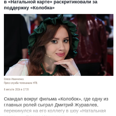
в «Натальной карте» раскритиковали за
поддержку «Колобка»
Олеся Иванченко.
Пресс-служба телеканала НТВ.
8 августа 2026 в 17:35
Скандал вокруг фильма «Колобок», где одну из
главных ролей сыграл Дмитрий Журавлев,
перекинулся на его коллегу в шоу «Натальная