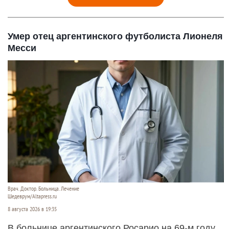
Умер отец аргентинского футболиста Лионеля
Месси
Врач. Доктор. Больница. Лечение
Шедеврум/Altapress.ru
8 августа 2026 в 19:35
В больнице аргентинского Росарио на 69-м году