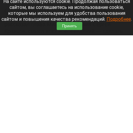
На сайте используются cookie. Продолжая пользоваться
сайтом, вы соглашаетесь на использование cookie,
С 1 сентября российские школьники начнут
которые мы используем для удобства пользования
заниматься по обновленной программе. Как
сайтом и повышения качества рекомендаций.
Подробнее
.
рассказал глава Минпросвещения Сергей
Принять
Кравцов, смысл всех нововведений — сделать
образовательное пространство страны по-
настоящему единым.
Читать полностью
Парад корги, шпицы в коляске и бесстрашный
кролик: как проходит фестиваль «Лапки-
тапки» в Барнауле. Фото