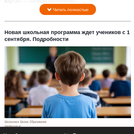
карта» — Олесю Иванченко.
Читать полностью
Новая школьная программа ждет учеников с 1
сентября. Подробности
Школьники. Школа. Образование.
shedevrum.ai
8 августа 2026 в 17:05