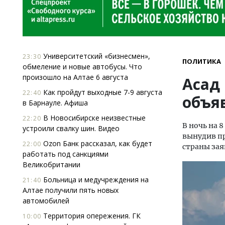
Университетский «бизнесмен»,
23:30
ПОЛИТИКА
обмеление и новые автобусы. Что
произошло на Алтае 6 августа
Асад
Как пройдут выходные 7-9 августа
22:40
объя
в Барнауле. Афиша
В Новосибирске неизвестные
22:20
В ночь на 
устроили свалку шин. Видео
вынудив пр
Ozon Банк рассказал, как будет
22:00
страны зая
работать под санкциями
Великобритании
Больница и медучреждения на
21:40
Алтае получили пять новых
автомобилей
Территория опережения. ГК
10:00