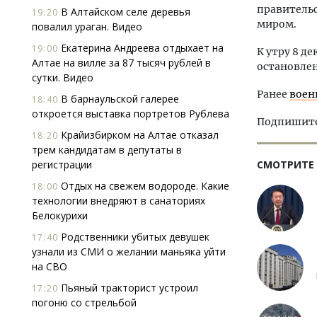
правительс
В Алтайском селе деревья
19:20
миром.
повалил ураган. Видео
Екатерина Андреева отдыхает на
19:00
К утру 8 д
Алтае на вилле за 87 тысяч рублей в
остановлен
сутки. Видео
Ранее
воен
В барнаульской галерее
18:40
откроется выставка портретов Рублева
Подпишитес
Крайизбирком на Алтае отказал
18:20
трем кандидатам в депутаты в
регистрации
СМОТРИТЕ
Отдых на свежем водороде. Какие
18:00
технологии внедряют в санаториях
Белокурихи
Родственники убитых девушек
17:40
узнали из СМИ о желании маньяка уйти
на СВО
Пьяный тракторист устроил
17:20
погоню со стрельбой