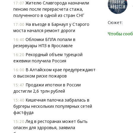
Жителю Славгорода назначили
17:07
пенсию после перерасчета стажа,
полученного в одной из стран СНГ
Сюжет:
На въезде в Барнаул у Старого
17:00
моста начался ремонт дороги
Чтобы сооб
Обломки БПЛА попали в
16:40
резервуары НПЗ в Ярославле
Рекордный объем турецкой
16:20
ежевики получила Россия
В Алтайском крае предупреждают
16:00
о высоком риске пожаров
Продажи ипотеки в России
15:47
достигли 2,6 трлн рублей
Кишечная палочка забралась в
15:40
бургеры нескольких популярных сетей
фастфуда
Лед в ресторанах может быть
15:20
опасен для здоровья, заявила