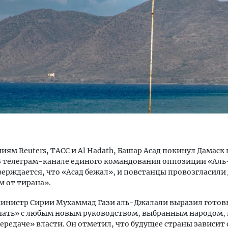
тектурный код начинается с
Смелость архитектурных 
ли. Мощение крупноформатными
Генеральный директор к
тами становится новым
ЗИАС — об эстетике горо
ндартом благоустройства
трендах в фасадах и разв
ОИТЕЛЬСТВО
СТРОИТЕЛЬСТВО
иям Reuters, ТАСС и Al Hadath, Башар Асад покинул Дамаск 
В телеграм-канале единого командования оппозиции «Аль
ерждается, что «Асад бежал», и повстанцы провозгласили
 от тирана».
инистр Сирии Мухаммад Гази аль-Джалали выразил готов
чать» с любым новым руководством, выбранным народом, 
ередаче» власти. Он отметил, что будущее страны зависит 