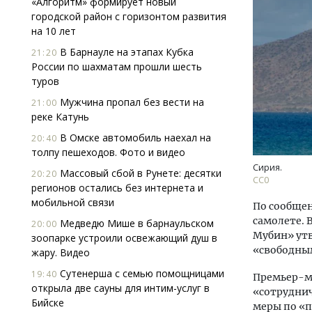
«Алгоритм» формирует новый
городской район с горизонтом развития
на 10 лет
В Барнауле на этапах Кубка
21:20
России по шахматам прошли шесть
туров
Мужчина пропал без вести на
21:00
реке Катунь
Архи
зем
В Омске автомобиль наехал на
20:40
пли
толпу пешеходов. Фото и видео
ста
Сирия.
Массовый сбой в Рунете: десятки
20:20
CC0
СТР
регионов остались без интернета и
мобильной связи
По сообщен
самолете. 
Медведю Мише в барнаульском
20:00
Мубин» утв
зоопарке устроили освежающий душ в
«свободным
жару. Видео
Сутенерша с семью помощницами
19:40
Премьер-м
открыла две сауны для интим-услуг в
«сотрудни
Бийске
меры по «п