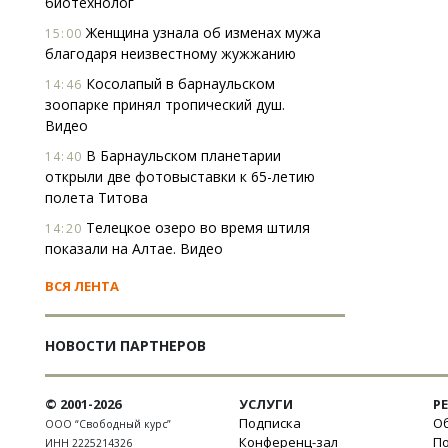
биотехнолог
Женщина узнала об изменах мужа
15:00
благодаря неизвестному жужжанию
Косолапый в барнаульском
14:46
зоопарке принял тропический душ.
Видео
В Барнаульском планетарии
14:40
открыли две фотовыставки к 65-летию
полета Титова
Телецкое озеро во время штиля
14:20
показали на Алтае. Видео
ВСЯ ЛЕНТА
НОВОСТИ ПАРТНЕРОВ
© 2001-2026
УСЛУГИ
Р
Подписка
Об
ООО “Свободный курс”
Конференц-зал
П
ИНН 2225214326