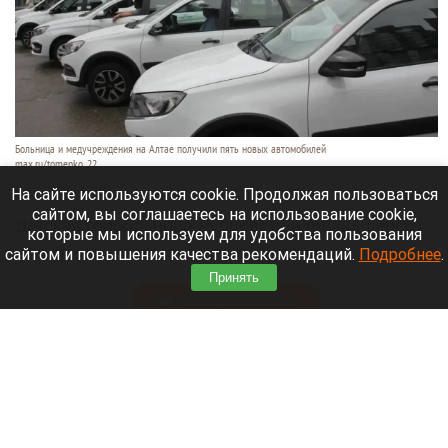
Больница и медучреждения на Алтае получили пять новых автомобилей
max.ru/tomenko_22
6 августа 2026 в 21:40
На сайте используются cookie. Продолжая пользоваться
сайтом, вы соглашаетесь на использование cookie,
Детская горбольница Рубцовска и фельдшерско-
которые мы используем для удобства пользования
акушерские пункты Алтайского края получили
сайтом и повышения качества рекомендаций.
Подробнее
.
пять новых машин.
Принять
Читать полностью
В Барнауле на этапах Кубка России по
шахматам прошли шесть туров