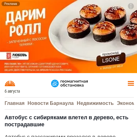
Реклама
To
F7
6 августа
Главная
Новости Барнаула
Недвижимость
Эконом
Автобус с сибиряками влетел в дерево, есть
пострадавшие
Автобус с пассажирами врезался в дерево,