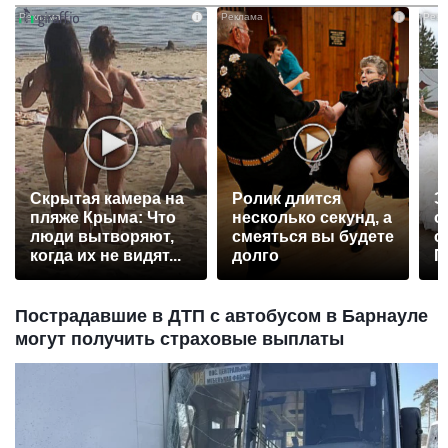
i
i
Скрытая камера на
Ролик длится
Э
пляже Крыма: Что
несколько секунд, а
о
люди вытворяют,
смеяться вы будете
с
когда их не видят...
долго
П
р
Пострадавшие в ДТП с автобусом в Барнауле
могут получить страховые выплаты