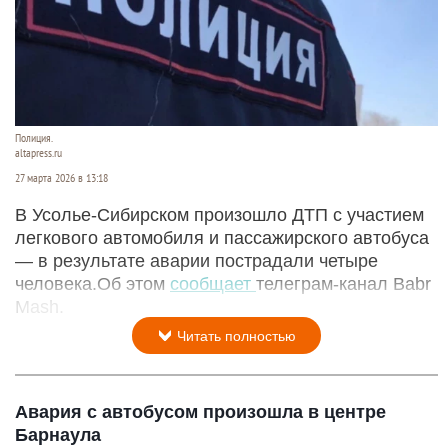
Полиция.
altapress.ru
27 марта 2026 в 13:18
В Усолье‑Сибирском произошло ДТП с участием
легкового автомобиля и пассажирского автобуса
— в результате аварии пострадали четыре
человека.Об этом
сообщает
телеграм-канал Babr
Mash.
Читать полностью
Авария с автобусом произошла в центре
Барнаула