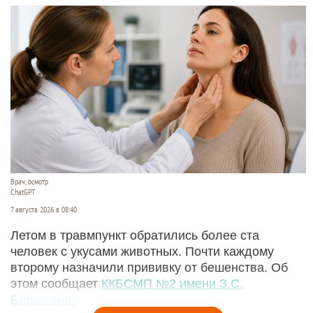
Врач, осмотр
ChatGPT
7 августа 2026 в 08:40
Летом в травмпункт обратились более ста
человек с укусами животных. Почти каждому
второму назначили прививку от бешенства. Об
этом сообщает
ККБСМП №2 имени З.С.
Баркагана.