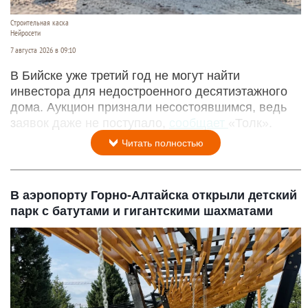
Строительная каска
Нейросети
7 августа 2026 в 09:10
В Бийске уже третий год не могут найти
инвестора для недостроенного десятиэтажного
дома. Аукцион признали несостоявшимся, ведь
заявок даже не поступало,
сообщает
«Толк».
Читать полностью
В аэропорту Горно-Алтайска открыли детский
парк с батутами и гигантскими шахматами