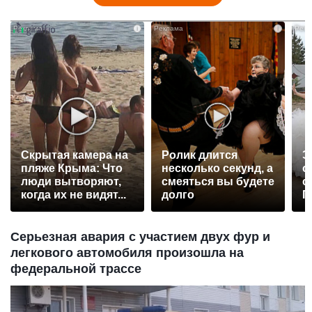
i
i
Скрытая камера на
Ролик длится
Э
пляже Крыма: Что
несколько секунд, а
о
люди вытворяют,
смеяться вы будете
с
когда их не видят...
долго
П
р
Серьезная авария с участием двух фур и
легкового автомобиля произошла на
федеральной трассе