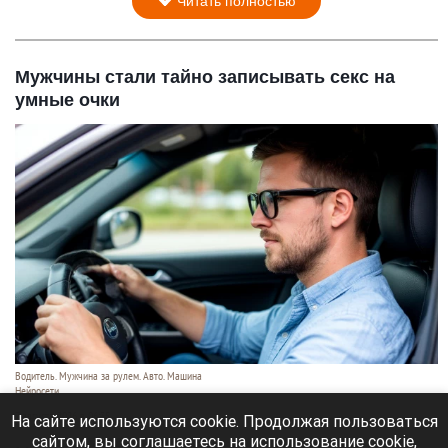
Читать полностью
Мужчины стали тайно записывать секс на
умные очки
Водитель. Мужчина за рулем. Авто. Машина
Нейросети
7 августа 2026 в 06:35
На сайте используются cookie. Продолжая пользоваться
сайтом, вы соглашаетесь на использование cookie,