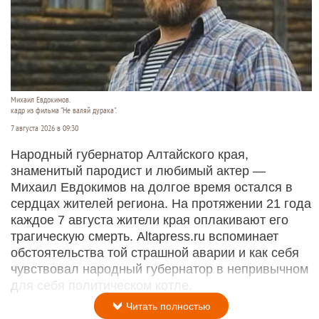
Михаил Евдокимов.
кадр из фильма "Не валяй дурака".
7 августа 2026 в 09:30
Народный губернатор Алтайского края,
знаменитый пародист и любимый актер —
Михаил Евдокимов на долгое время остался в
сердцах жителей региона. На протяжении 21 года
каждое 7 августа жители края оплакивают его
трагическую смерть. Altapress.ru вспоминает
обстоятельства той страшной аварии и как себя
чувствовал народный губернатор в непривычном
для себя политическом котле.
Читать полностью