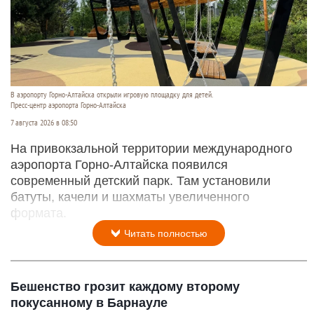
В аэропорту Горно-Алтайска открыли игровую площадку для детей.
Пресс-центр аэропорта Горно-Алтайска
7 августа 2026 в 08:50
На привокзальной территории международного
аэропорта Горно-Алтайска появился
современный детский парк. Там установили
батуты, качели и шахматы увеличенного
формата.
Читать полностью
Бешенство грозит каждому второму
покусанному в Барнауле