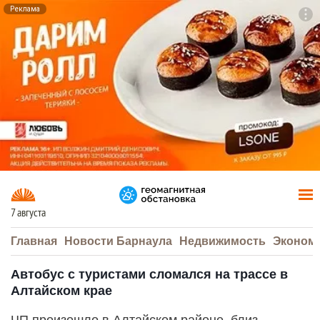
Реклама
To
F7
7 августа
Главная
Новости Барнаула
Недвижимость
Эконом
Автобус с туристами сломался на трассе в
Алтайском крае
ЧП произошло в Алтайском районе, близ