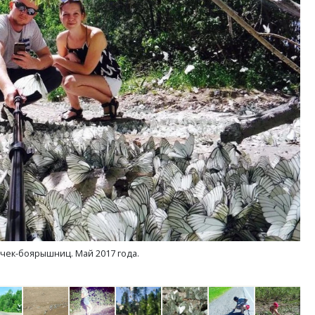
ые берега. Гендиректор
Смелость архитектурных идей.
ой инициативы» Юрий
Генеральный директор компан
— о том, как девелоперу
ЗИАС — об эстетике городов,
ся на плаву, когда рынок
трендах в фасадах и развитии
СТРОИТЕЛЬСТВО
ЛЬСТВО
чек-боярышниц. Май 2017 года.