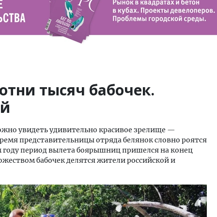
отни тысяч бабочек.
ей
можно увидеть удивительно красивое зрелище —
время представительницы отряда белянок словно роятся
этом году период вылета боярышниц пришелся на конец
ножеством бабочек делятся жители российской и