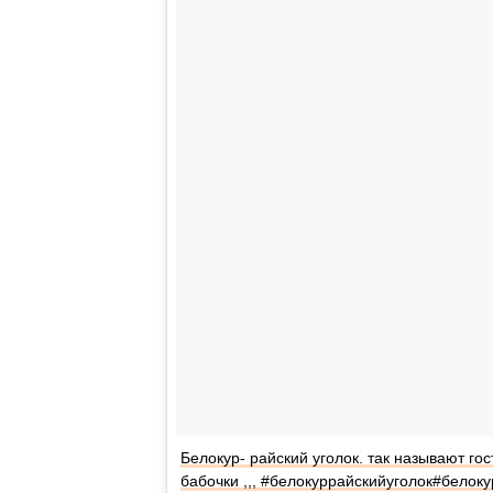
Белокур- райский уголок. так называют го
бабочки ,,, #белокуррайскийуголок#белоку