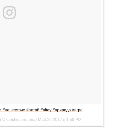
ки #нашествие #алтай #altay #природа #игра
(@kanshina.marina)
Май 30 2017 в 1:59 PDT