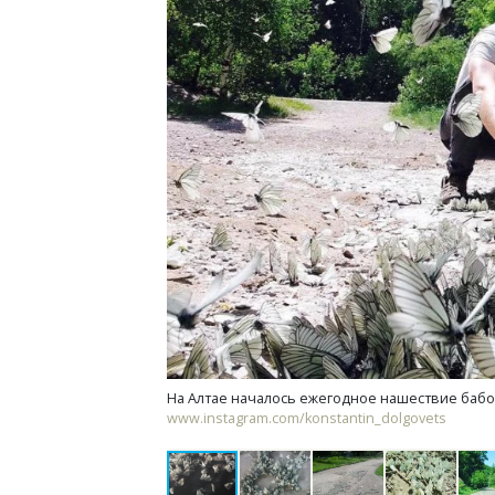
Ищем нов
«Жилищн
Гатилов 
оставать
штормит
СТРОИТЕ
На Алтае началось ежегодное нашествие бабо
www.instagram.com/konstantin_dolgovets