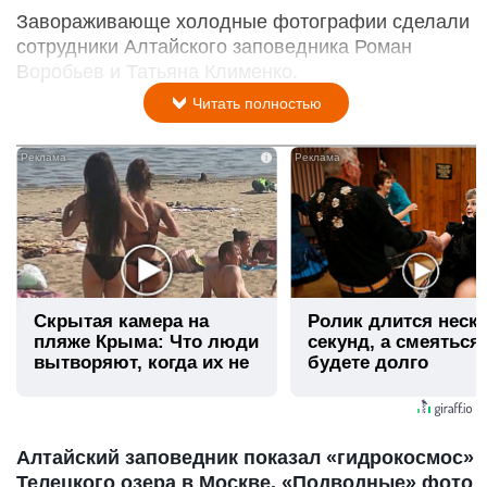
Завораживающе холодные фотографии сделали
сотрудники Алтайского заповедника Роман
Воробьев и Татьяна Клименко.
Читать полностью
i
Скрытая камера на
Ролик длится неск
пляже Крыма: Что люди
секунд, а смеяться
вытворяют, когда их не
будете долго
видят...
Алтайский заповедник показал «гидрокосмос»
Телецкого озера в Москве. «Подводные» фото