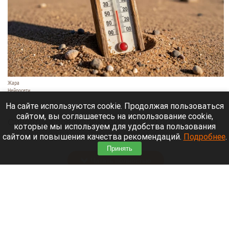
Жара
Нейросети
8 августа 2026 в 18:05
На сайте используются cookie. Продолжая пользоваться
сайтом, вы соглашаетесь на использование cookie,
Синоптики предупреждают, что с 9 по 13 августа
которые мы используем для удобства пользования
Алтайский край местами накроет аномальный
сайтом и повышения качества рекомендаций.
Подробнее
.
зной.
Принять
Читать полностью
Штукатурка с потолка едва не рухнула на
жительницу барнаульской многоэтажки.
Жалобы на УК