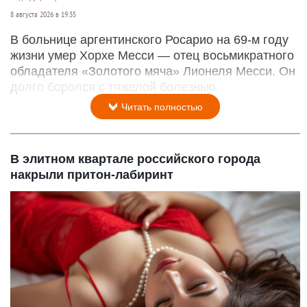
8 августа 2026 в 19:35
В больнице аргентинского Росарио на 69-м году
жизни умер Хорхе Месси — отец восьмикратного
обладателя «Золотого мяча» Лионеля Месси. Он
долго боролся с тяжелой болезнью.
Читать полностью
В элитном квартале российского города
накрыли притон-лабиринт