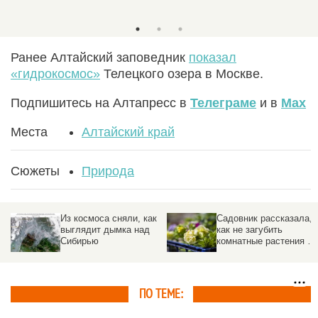
Ранее Алтайский заповедник
показал
«гидрокосмос»
Телецкого озера в Москве.
Подпишитесь на Алтапресс в
Телеграме
и в
Max
Места
Алтайский край
Сюжеты
Природа
Из космоса сняли, как
Садовник рассказала,
выглядит дымка над
как не загубить
Сибирью
комнатные растения во
время отпуска
ПО ТЕМЕ: