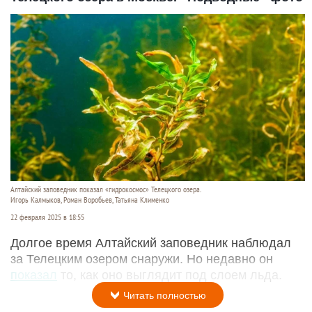
Алтайский заповедник показал «гидрокосмос» Телецкого озера.
Игорь Калмыков, Роман Воробьев, Татьяна Клименко
22 февраля 2025 в 18:55
Долгое время Алтайский заповедник наблюдал
за Телецким озером снаружи. Но недавно он
показал
то, как оно выглядит под слоем льда.
Читать полностью