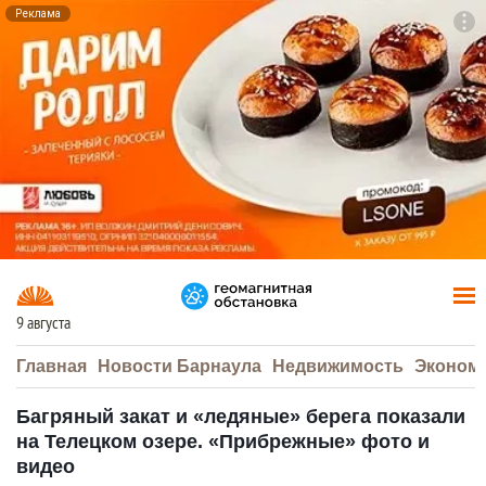
Реклама
To
F7
9 августа
Главная
Новости Барнаула
Недвижимость
Эконом
Багряный закат и «ледяные» берега показали
на Телецком озере. «Прибрежные» фото и
видео