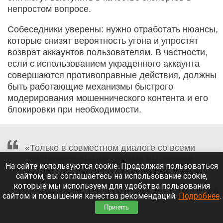
непростом вопросе.
Собеседники уверены: нужно отработать нюансы,
которые снизят вероятность угона и упростят
возврат аккаунтов пользователям. В частности,
если с использованием украденного аккаунта
совершаются противоправные действия, должны
быть работающие механизмы быстрого
модерирования мошеннического контента и его
блокировки при необходимости.
«Только в совместном диалоге со всеми
заинтересованными лицами мы сможем
На сайте используются cookie. Продолжая пользоваться
победить это зло», – сказал генеральный
сайтом, вы соглашаетесь на использование cookie,
директор Виктор Михайличенко.
которые мы используем для удобства пользования
сайтом и повышения качества рекомендаций.
Подробнее
.
Принять