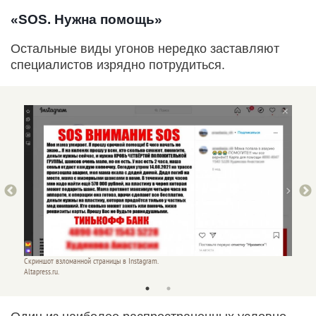
«SOS. Нужна помощь»
Остальные виды угонов нередко заставляют
специалистов изрядно потрудиться.
Скриншот взломанной страницы в Instagram.
Скриншо
Altapress.ru.
Altapres