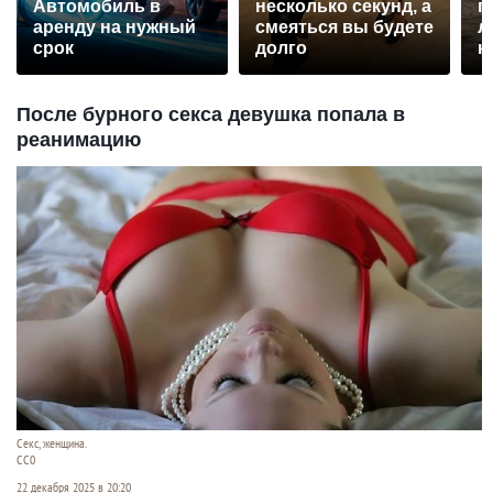
Автомобиль в
несколько секунд, а
п
аренду на нужный
смеяться вы будете
л
срок
долго
к
После бурного секса девушка попала в
реанимацию
Секс, женщина.
СС0
22 декабря 2025 в 20:20