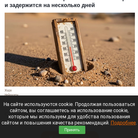
и задержится на несколько дней
Жара
Нейросети
8 августа 2026 в 18:05
На сайте используются cookie. Продолжая пользоваться
сайтом, вы соглашаетесь на использование cookie,
Синоптики предупреждают, что с 9 по 13 августа
которые мы используем для удобства пользования
Алтайский край местами накроет аномальный
сайтом и повышения качества рекомендаций.
Подробнее
.
зной.
Принять
Читать полностью