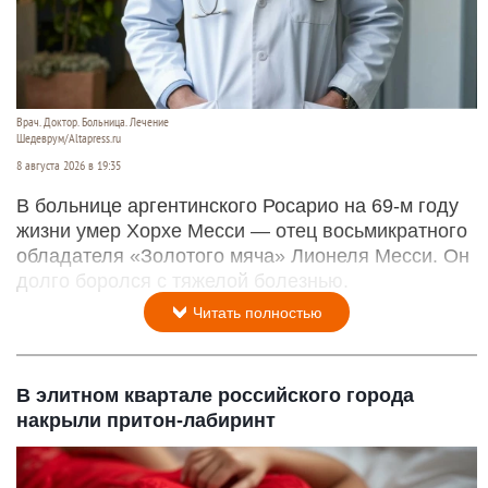
Врач. Доктор. Больница. Лечение
Шедеврум/Altapress.ru
8 августа 2026 в 19:35
В больнице аргентинского Росарио на 69-м году
жизни умер Хорхе Месси — отец восьмикратного
обладателя «Золотого мяча» Лионеля Месси. Он
долго боролся с тяжелой болезнью.
Читать полностью
В элитном квартале российского города
накрыли притон-лабиринт