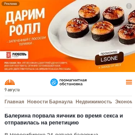
Реклама
To
F7
9 августа
Главная
Новости Барнаула
Недвижимость
Эконом
Балерина порвала яичник во время секса и
отправилась на репетицию
В Новосибирске 24-летняя балерина