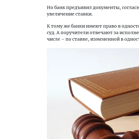
Но банк предъявил документы, соглас
увеличение ставки.
К тому же банки имеют право в одност
суд. А поручители отвечают за исполн
числе – по ставке, измененной в одно