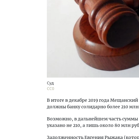
Суд
СС0
В итоге в декабре 2019 года Мещански
должны банку солидарно более 210 млн
Возможно, в дальнейшем часть суммы б
указано не 210, а лишь около 80 млн ру
Задолженность Евгения Рыжака (котор