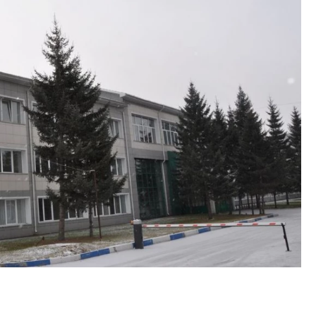
Смелость архитектурных 
Генеральный директор к
ЗИАС — об эстетике горо
трендах в фасадах и разв
СТРОИТЕЛЬСТВО