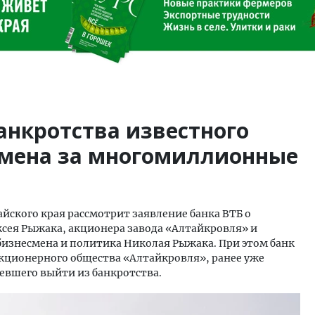
анкротства известного
смена за многомиллионные
айского края рассмотрит заявление банка ВТБ о
сея Рыжака, акционера завода «Алтайкровля» и
бизнесмена и политика Николая Рыжака. При этом банк
акционерного общества «Алтайкровля», ранее уже
евшего выйти из банкротства.