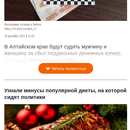
Фальшивые купюры в Бийске.
https://vk.com/incident_22
29 декабря 2021 в 11:02
В Алтайском крае будут судить мужчину и
женщину за сбыт поддельных денежных купюр,
сообщает
региональное МВД.
Читать полностью
Узнали минусы популярной диеты, на которой
сидят политики