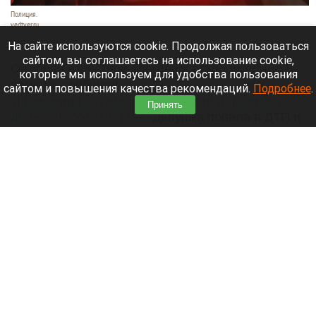
Полиция.
vedtver.ru
7 августа 2026 в 14:00
На сайте используются cookie. Продолжая пользоваться
сайтом, вы соглашаетесь на использование cookie,
О гибели известной блогерши стало известно 5
которые мы используем для удобства пользования
августа, сообщает
пресс-служба областного
сайтом и повышения качества рекомендаций.
Подробнее
.
управления службы безопасности дорожного
Принять
движения Узбекистана.
Девушка попала в ДТП и
получила тяжелые травмы, несовместимые с
жизнью.
Читать полностью
Раскрыли тайны многомиллионного
наследства пропавшего в Сибири Усольцева