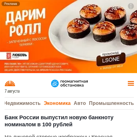
Реклама
To
F7
7 августа
а
Недвижимость
Экономика
Авто
Промышленность
Банк России выпустил новую банкноту
номиналом в 100 рублей
На лицевой стороне изображены Красная