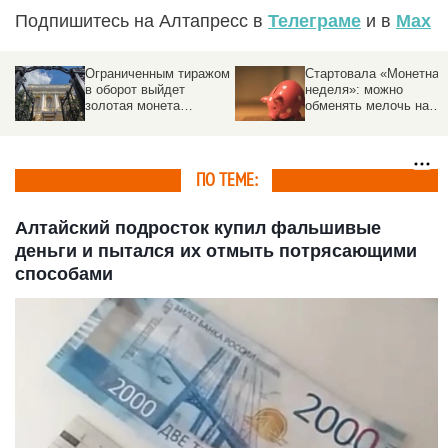
Подпишитесь на Алтапресс в
Телеграме
и в
Max
Ограниченным тиражом
Стартовала «Монетная
в оборот выйдет
неделя»: можно
золотая монета
обменять мелочь на
номиналом 100 рублей.
банкноты
Как выглядит
ПО ТЕМЕ:
Алтайский подросток купил фальшивые
деньги и пытался их отмыть потрясающими
способами