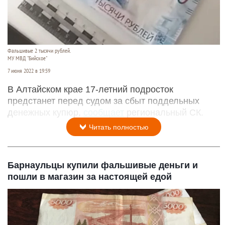
Фальшивые 2 тысячи рублей.
МУ МВД "Бийское"
7 июня 2022 в 19:59
В Алтайском крае 17-летний подросток
предстанет перед судом за сбыт поддельных
денежных купюр,
сообщает
региональный СК.
Читать полностью
Барнаульцы купили фальшивые деньги и
пошли в магазин за настоящей едой