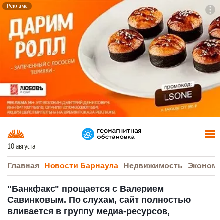
Реклама
To
F7
10 августа
Главная
Новости Барнаула
Недвижимость
Эконом
"Банкфакс" прощается с Валерием
Савинковым. По слухам, сайт полностью
вливается в группу медиа-ресурсов,