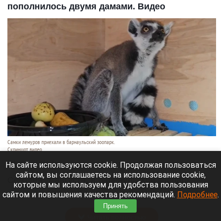
пополнилось двумя дамами. Видео
Самки лемуров приехали в барнаульский зоопарк.
Скриншот видео
7 августа 2026 в 16:15
На сайте используются cookie. Продолжая пользоваться
сайтом, вы соглашаетесь на использование cookie,
Сегодня, 7 августа, в барнаульский зоопарк
которые мы используем для удобства пользования
прибыли
две самки лемуров из Тульского
сайтом и повышения качества рекомендаций.
Подробнее
.
экзотариума.
Принять
Читать полностью