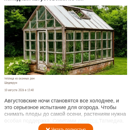
теплица из оконных рам
Шедеврум
10 августа 2026 в 13:40
Августовские ночи становятся все холоднее, и
это серьезное испытание для огорода. Чтобы
снимать плоды до самой осени, растениям нужна
особая поддержка. Советами
делится
Татмедиа.
Читать полностью