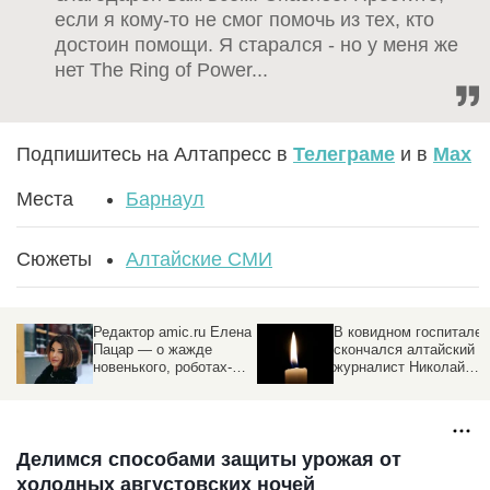
если я кому-то не смог помочь из тех, кто
достоин помощи. Я старался - но у меня же
нет The Ring of Power...
Подпишитесь на Алтапресс в
Телеграме
и в
Max
Места
Барнаул
Сюжеты
Алтайские СМИ
Редактор amic.ru Елена
В ковидном госпитале
Пацар — о жажде
скончался алтайский
новенького, роботах-
журналист Николай
журналистах и бедах
Демин
алтайских СМИ
Делимся способами защиты урожая от
холодных августовских ночей