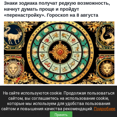
Знаки зодиака получат редкую возможность,
начнут думать проще и пройдут
«перенастройку». Гороскоп на 8 августа
Восточный гороскоп.
Нейросети
На сайте используются cookie. Продолжая пользоваться
сайтом, вы соглашаетесь на использование cookie,
8 августа 2026 в 09:35
которые мы используем для удобства пользования
Планетарные ритмы создают сложный, но
сайтом и повышения качества рекомендаций.
Подробнее
.
увлекательный узор: в нем есть место и для
Принять