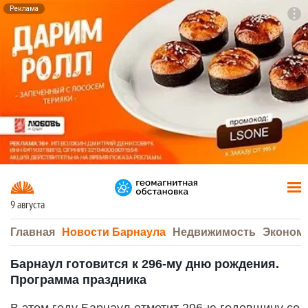
Реклама
To
F7
9 августа
Главная
Новости Барнаула
Недвижимость
Эконом
Барнаул готовится к 296-му дню рождения.
Программа праздника
В этом году Барнаул отметит 296-ю годовщину со