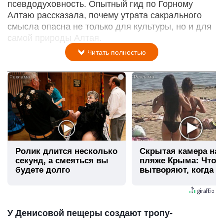
псевдодуховность. Опытный гид по Горному
Алтаю рассказала, почему утрата сакрального
смысла опасна не только для культуры, но и для
самой природы Алтая.
Читать полностью
i
Ролик длится несколько
Скрытая камера на
секунд, а смеяться вы
пляже Крыма: Что
будете долго
вытворяют, когда и
видят...
У Денисовой пещеры создают тропу-