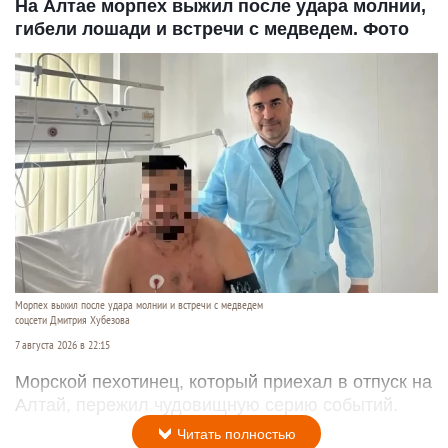
На Алтае морпех выжил после удара молнии,
гибели лошади и встречи с медведем. Фото
Морпех выжил после удара молнии и встречи с медведем
соцсети Дмитрия Хубезова
7 августа 2026 в 22:15
Морской пехотинец, который приехал в отпуск на
Алтай, пережил чудовищную серию событий.
Читать полностью