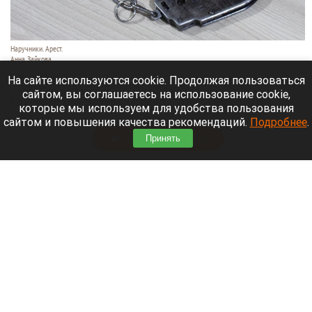
Наручники. Арест.
Анна Зайкова
7 августа 2026 в 21:12
На сайте используются cookie. Продолжая пользоваться
сайтом, вы соглашаетесь на использование cookie,
Приморский районный суд Санкт-Петербурга
которые мы используем для удобства пользования
заочно заключил Лидию Невзорову* под стражу.
сайтом и повышения качества рекомендаций.
Подробнее
.
Читать полностью
Принять
Программу партнерских хабов для хранения
товаров запускает Wildberries