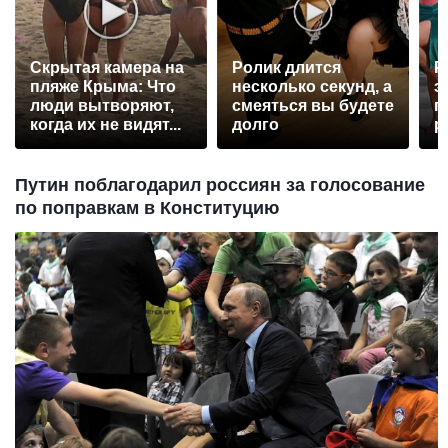
Скрытая камера на
Ролик длится
Р
пляже Крыма: Что
несколько секунд, а
э
люди вытворяют,
смеяться вы будете
п
когда их не видят...
долго
р
Путин поблагодарил россиян за голосование
по поправкам в Конституцию