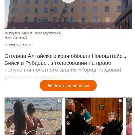
Конструкция "Барнаул - город орденоносный".
vk.com/barneos22
12 июня 2020 в 09:18
Столица Алтайского края обошла Новоалтайск,
Бийск и Рубцовск в голосовании на право
получения почетного звания «Город трудовой
доблести», сообщает
ГТРК "Алтай"
.
Читать полностью
i
i