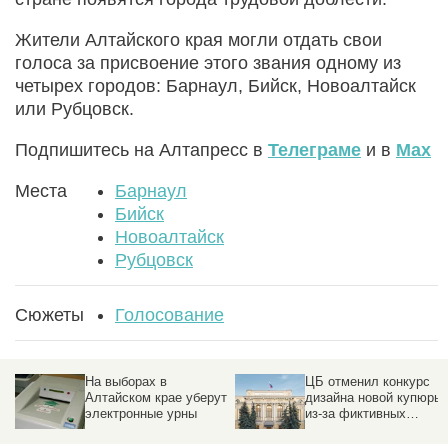
Жители Алтайского края могли отдать свои
голоса за присвоение этого звания одному из
четырех городов: Барнаул, Бийск, Новоалтайск
или Рубцовск.
Подпишитесь на Алтапресс в
Телеграме
и в
Max
Места
Барнаул
Бийск
Новоалтайск
Рубцовск
Сюжеты
Голосование
На выборах в
ЦБ отменил конкурс
Алтайском крае уберут
дизайна новой купюры
электронные урны
из-за фиктивных
голосов. Реакция
Чечни