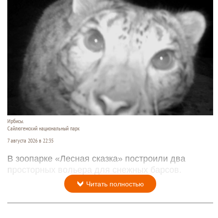
Ирбисы.
Сайлюгемский национальный парк
7 августа 2026 в 22:35
В зоопарке «Лесная сказка» построили два
просторных вольера для снежных барсов.
Читать полностью