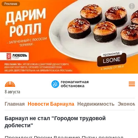
Реклама
To
F7
8 августа
Главная
Новости Барнаула
Недвижимость
Эконом
Барнаул не стал "Городом трудовой
доблести"
Президент России Владимир Путин подписал