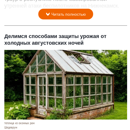
утренней атаки беспилотников на Нижнекамск.
Читать полностью
Делимся способами защиты урожая от
холодных августовских ночей
теплица из оконных рам
Шедеврум