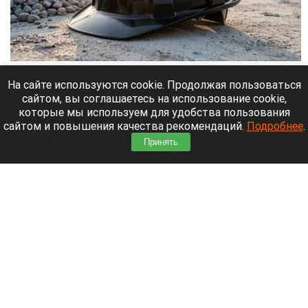
Строительная каска
Нейросети
На сайте используются cookie. Продолжая пользоваться
сайтом, вы соглашаетесь на использование cookie,
10 августа 2026 в 13:20
которые мы используем для удобства пользования
Под Новосибирском завершили строительство
сайтом и повышения качества рекомендаций.
Подробнее
.
Центра коллективного пользования СКИФ. На
Принять
уникальный научный объект ушло более 47 млрд
рублей и четыре года работы, сообщает
e1.ru
.
Читать полностью
Грибники Алтайского края собирают
«ассорти» из белых и лисичек