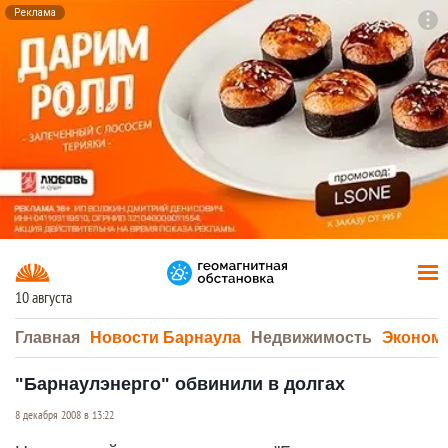
Реклама
To
F7
10 августа
Главная
Новости Барнаула
Недвижимость
Эконом
"Барнаулэнерго" обвинили в долгах
8 декабря 2008 в 13:22