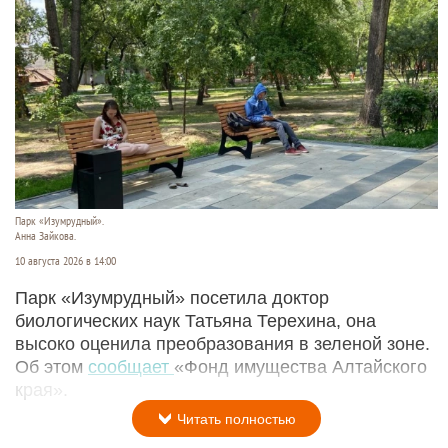
Парк «Изумрудный».
Анна Зайкова.
10 августа 2026 в 14:00
Парк «Изумрудный» посетила доктор
биологических наук Татьяна Терехина, она
высоко оценила преобразования в зеленой зоне.
Об этом
сообщает
«Фонд имущества Алтайского
края».
Читать полностью