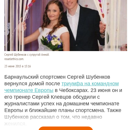
Сергей Шубенков с супругой Анной.
rosatlethics.com.
23 июня 2015 в 15:16
Барнаульский спортсмен Сергей Шубенков
вернулся домой после
триумфа на командном
чемпионате Европы
в Чебоксарах. 23 июня он и
его тренер Сергей Клевцов обсудили с
журналистами успех на домашнем чемпионате
Европы и ближайшие планы спортсмена. Также
Шубенков рассказал о том, что недавно
женился.