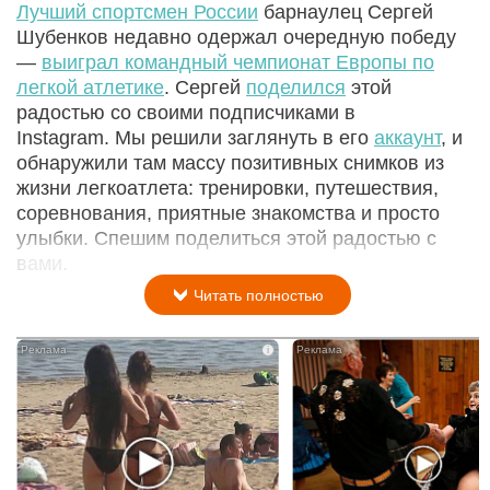
Лучший спортсмен России
барнаулец Сергей
Шубенков недавно одержал очередную победу
—
выиграл командный чемпионат Европы по
легкой атлетике
. Сергей
поделился
этой
радостью со своими подписчиками в
Instagram. Мы решили заглянуть в его
аккаунт
, и
обнаружили там массу позитивных снимков из
жизни легкоатлета: тренировки, путешествия,
соревнования, приятные знакомства и просто
улыбки. Спешим поделиться этой радостью с
вами.
Читать полностью
i