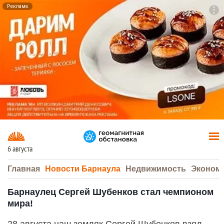
Реклама
To
F7
6 августа
Главная
Новости Барнаула
Недвижимость
Эконом
Барнаулец Сергей Шубенков стал чемпионом
мира!
28 августа наш земляк Сергей Шубенков взял