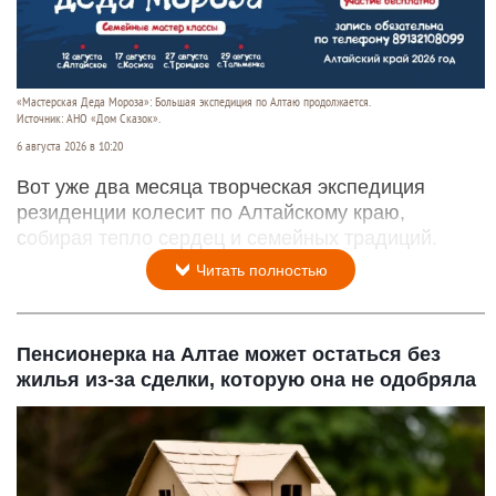
«Мастерская Деда Мороза»: Большая экспедиция по Алтаю продолжается.
Источник: АНО «Дом Сказок».
6 августа 2026 в 10:20
Вот уже два месяца творческая экспедиция
резиденции колесит по Алтайскому краю,
собирая тепло сердец и семейных традиций.
Читать полностью
Пенсионерка на Алтае может остаться без
жилья из-за сделки, которую она не одобряла