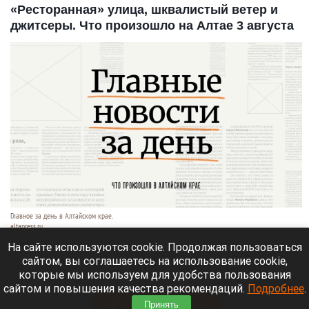
«Ресторанная» улица, шквалистый ветер и
джитсеры. Что произошло на Алтае 3 августа
Главное за день в Алтайском крае.
altapress.ru.
3 августа 2026 в 23:55
На сайте используются cookie. Продолжая пользоваться
сайтом, вы соглашаетесь на использование cookie,
Altapress.ru
вспоминает о важных событиях,
которые мы используем для удобства пользования
которые произошли в Алтайском крае 3 августа.
сайтом и повышения качества рекомендаций.
Подробнее
.
Читать полностью
Принять