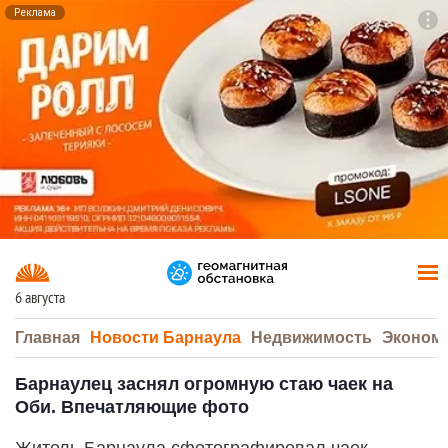
Реклама
To
F7
6 августа
Главная
Новости Барнаула
Недвижимость
Эконом
Барнаулец заснял огромную стаю чаек на
Оби. Впечатляющие фото
Житель Барнаула сфотографировал чаек,