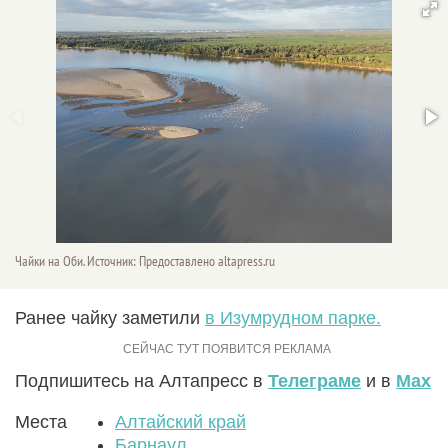
Чайки на Оби. Источник: Предоставлено altapress.ru
Ранее чайку заметили
в Изумрудном парке.
Подпишитесь на Алтапресс в
Телеграме
и в
Max
Места
Алтайский край
Барнаул