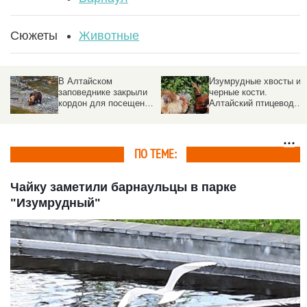
Сюжеты
Животные
В Алтайском
Изумрудные хвосты и
заповеднике закрыли
черные кости.
кордон для посещений.
Алтайский птицевод
Причина
разводит редчайшие
породы кур со всего
мира
ПО ТЕМЕ:
Чайку заметили барнаульцы в парке
"Изумрудный"