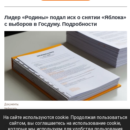
Лидер «Родины» подал иск о снятии «Яблока»
с выборов в Госдуму. Подробности
Документы.
Нейросеть
7 августа 2026 в 20:35
На сайте используются cookie. Продолжая пользоваться
сайтом, вы соглашаетесь на использование cookie,
Председатель партии «Родина» Алексей
которые мы используем для удобства пользования