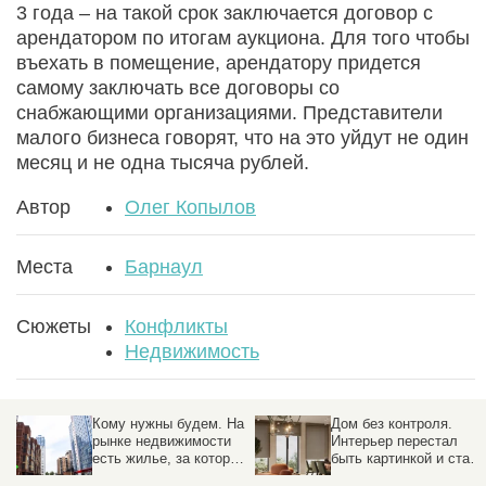
3 года – на такой срок заключается договор с
арендатором по итогам аукциона. Для того чтобы
въехать в помещение, арендатору придется
самому заключать все договоры со
снабжающими организациями. Представители
малого бизнеса говорят, что на это уйдут не один
месяц и не одна тысяча рублей.
Автор
Олег Копылов
Места
Барнаул
Сюжеты
Конфликты
Недвижимость
нужны будем. На
Дом без контроля.
Долина 
 недвижимости
Интерьер перестал
что пер
илье, за которым
быть картинкой и стал
квартир
астоящая охота.
образом жизни