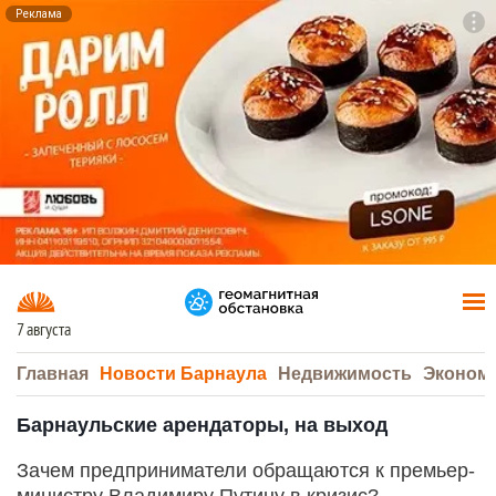
Реклама
To
F7
7 августа
Главная
Новости Барнаула
Недвижимость
Эконом
Барнаульские арендаторы, на выход
Зачем предприниматели обращаются к премьер-
министру Владимиру Путину в кризис?