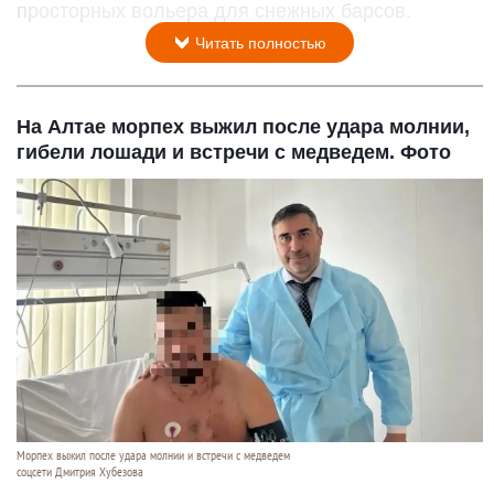
просторных вольера для снежных барсов.
Читать полностью
На Алтае морпех выжил после удара молнии,
гибели лошади и встречи с медведем. Фото
Морпех выжил после удара молнии и встречи с медведем
соцсети Дмитрия Хубезова