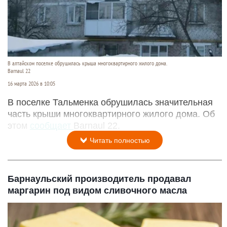
В алтайском поселке обрушилась крыша многоквартирного жилого дома.
Barnaul 22
16 марта 2026 в 10:05
В поселке Тальменка обрушилась значительная
часть крыши многоквартирного жилого дома. Об
этом
сообщает
Barnaul 22.
Читать полностью
Барнаульский производитель продавал
маргарин под видом сливочного масла