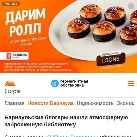
Реклама
To
F7
8 августа
Главная
Новости Барнаула
Недвижимость
Эконом
Барнаульские блогеры нашли атмосферную
заброшенную библиотеку
Авторы канала
«2 Юли в Барнауле»
обнаружили