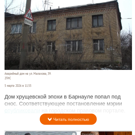
Аварийный дом на ул. Малахова, 39.
2ГИС
5 марта 2026 в 11:55
Дом хрущевской эпохи в Барнауле попал под
снос. Соответствующее постановление мэрии
опубликовали
на городском правовом портале.
Читать полностью
i