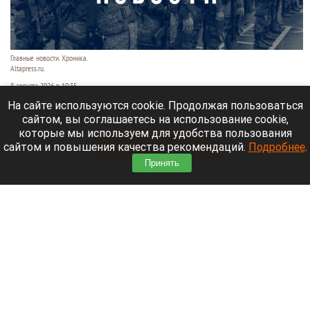
Главные новости. Хроника.
Altapress.ru.
8 августа 2026 в 10:35
На сайте используются cookie. Продолжая пользоваться
Рассказываем о последних событиях
сайтом, вы соглашаетесь на использование cookie,
специальной военной операции на Украине.
которые мы используем для удобства пользования
сайтом и повышения качества рекомендаций.
Подробнее
.
Читать полностью
Принять
После десятилетий жизни на Алтае семью
известного «Веселого молочника» Уолкера
могут депортировать