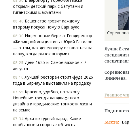
В аэропорту Горно-Алтайска
08:50
открыли детский парк с батутами и
гигантскими шахматами
Бешенство грозит каждому
08:40
второму покусанному в Барнауле
Соревнован
Ищем новые берега. Гендиректор
08:30
«Жилищной инициативы» Юрий Гатилов
— о том, как девелоперу оставаться на
Лучшей ста
плаву, когда рынок штормит
специализи
спецуправ
День 1625-й. Самое важное к 7
08:25
августа
Соревнован
Лучший ресторан стрит-фуда 2026
08:10
Зиничева.
года в Барнауле выставили на продажу
Красиво, удобно, по закону.
07:55
Главное уп
Новейшие тренды ландшафтного
дизайна и юридические тонкости жизни
на земле
Подпишитес
Архитектурный парад. Какие
07:34
Места
Ба
необычные и спорные объекты