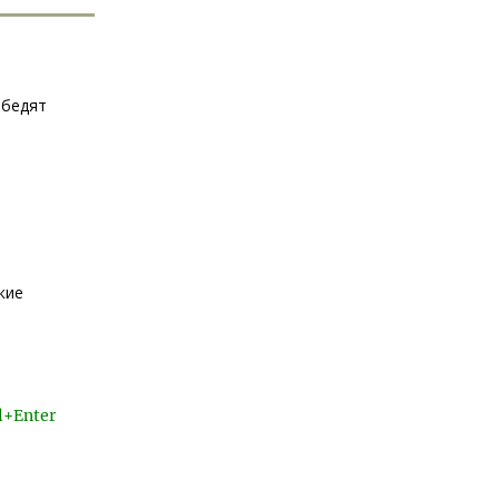
обедят
кие
l+Enter