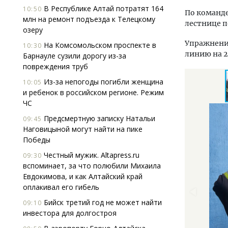
В Республике Алтай потратят 164
10:50
По команде
млн на ремонт подъезда к Телецкому
лестнице 
озеру
Упражнени
На Комсомольском проспекте в
10:30
линию на 2
Барнауле сузили дорогу из-за
повреждения труб
Из-за непогоды погибли женщина
10:05
и ребенок в российском регионе. Режим
ЧС
Предсмертную записку Натальи
09:45
Наговицыной могут найти на пике
Победы
Честный мужик. Altapress.ru
09:30
вспоминает, за что полюбили Михаила
Евдокимова, и как Алтайский край
оплакивал его гибель
Бийск третий год не может найти
09:10
инвестора для долгостроя