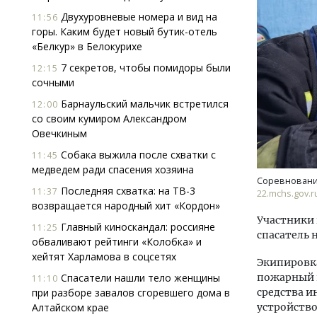
Двухуровневые номера и вид на
11:56
горы. Каким будет новый бутик-отель
«Белкур» в Белокурихе
7 секретов, чтобы помидоры были
12:15
сочными
Барнаульский мальчик встретился
12:00
со своим кумиром Александром
Ищем новые берега. Гендиректор
Архи
Овечкиным
«Жилищной инициативы» Юрий
зем
Гатилов — о том, как девелоперу
пли
Собака выжила после схватки с
11:45
оставаться на плаву, когда рынок
ста
медведем ради спасения хозяина
штормит
Соревновани
СТР
Последняя схватка: на ТВ-3
11:37
22.mchs.gov.r
СТРОИТЕЛЬСТВО
возвращается народный хит «Кордон»
Участники 
Главный киноскандал: россияне
11:25
спасатель 
обваливают рейтинги «Колобка» и
хейтят Харламова в соцсетях
Экипировк
Спасатели нашли тело женщины
пожарный п
11:10
при разборе завалов сгоревшего дома в
средства и
Алтайском крае
устройство