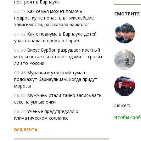
построят в Барнауле
Как семья может помочь
07:18
СМОТРИТЕ
подростку не попасть в тяжелейшие
зависимости, рассказала нарколог
Как с подиума в Барнауле детей
07:02
учат попадать прямо в Париж
Вирус Бурбон разрушает костный
06:50
мозг и остается в теле годами — грозит
ли это России
Муравьи и утренний туман
06:46
подскажут барнаульцам, когда придут
морозы
Мужчины стали тайно записывать
06:35
секс на умные очки
Сюжет:
Ученые предупредили о
06:20
Чтобы сооб
климатическом коллапсе
ВСЯ ЛЕНТА