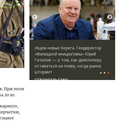
идей.
Ищем новые берега. Гендиректор
Арх
омпании
«Жилищной инициативы» Юрий
зем
дов,
Гатилов — о том, как девелоперу
пли
итии рынка
оставаться на плаву, когда рынок
ста
штормит
СТ
СТРОИТЕЛЬСТВО
ж. При этом
 20 кг.
жарного,
перчатки,
ельное