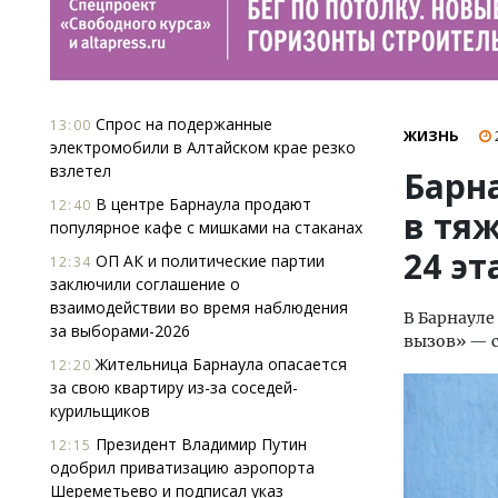
Спрос на подержанные
13:00
ЖИЗНЬ
электромобили в Алтайском крае резко
взлетел
Барн
В центре Барнаула продают
12:40
в тя
популярное кафе с мишками на стаканах
24 э
ОП АК и политические партии
12:34
заключили соглашение о
взаимодействии во время наблюдения
В Барнаул
за выборами-2026
вызов» — с
Жительница Барнаула опасается
12:20
за свою квартиру из-за соседей-
курильщиков
Президент Владимир Путин
12:15
одобрил приватизацию аэропорта
Шереметьево и подписал указ