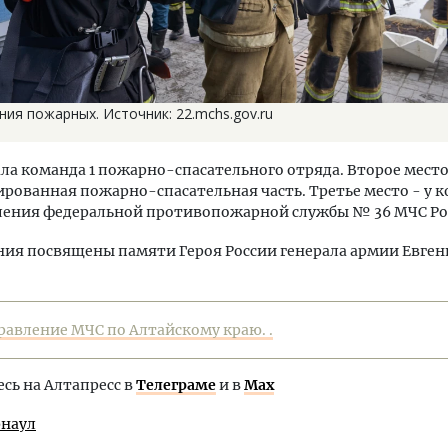
ия пожарных. Источник: 22.mchs.gov.ru
ла команда 1 пожарно-спасательного отряда. Второе место
рованная пожарно-спасательная часть. Третье место - у 
ления федеральной противопожарной службы № 36 МЧС Ро
ия посвящены памяти Героя России генерала армии Евген
равление МЧС по Алтайскому краю. .
ь на Алтапресс в
Телеграме
и в
Max
рнаул