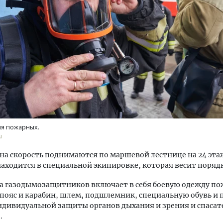
тектурный код начинается с
Смелость архитектурных 
ли. Мощение крупноформатными
Генеральный директор к
тами становится новым
ЗИАС — об эстетике горо
ндартом благоустройства
трендах в фасадах и разв
я пожарных.
ОИТЕЛЬСТВО
СТРОИТЕЛЬСТВО
u
на скорость поднимаются по маршевой лестнице на 24 эта
находится в специальной экипировке, которая весит порядка
а газодымозащитников включает в себя боевую одежду по
ояс и карабин, шлем, подшлемник, специальную обувь и 
ндивидуальной защиты органов дыхания и зрения и спасат
.