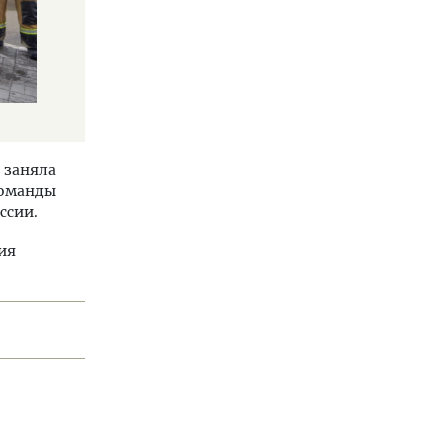
 заняла
команды
ссии.
ия