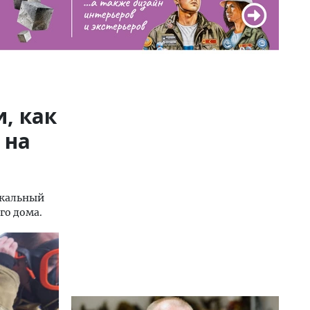
, как
 на
икальный
го дома.