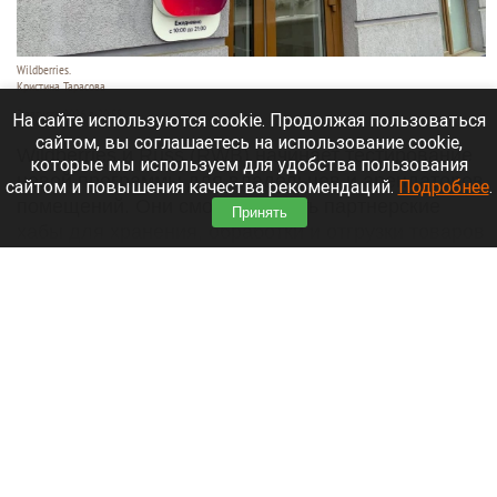
Wildberries.
Кристина Тарасова
7 августа 2026 в 20:55
На сайте используются cookie. Продолжая пользоваться
сайтом, вы соглашаетесь на использование cookie,
Wildberries и Russ (RWB) начинает тестирование
которые мы используем для удобства пользования
новой программы для владельцев и арендаторов
сайтом и повышения качества рекомендаций.
Подробнее
.
помещений. Они смогут открыть партнерские
Принять
хабы для хранения, обработки и отгрузки товаров
продавцов.
Читать полностью
Лидер «Родины» подал иск о снятии «Яблока»
с выборов в Госдуму. Подробности