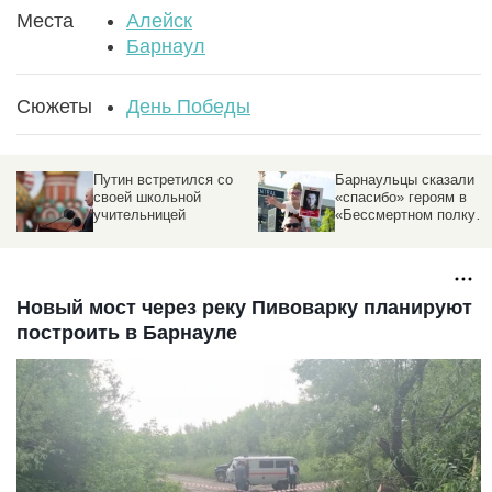
Места
Алейск
Барнаул
Сюжеты
День Победы
Путин встретился со
Барнаульцы сказали
своей школьной
«спасибо» героям в
учительницей
«Бессмертном полку».
Трогательный
фоторепортаж
altapress.ru
Новый мост через реку Пивоварку планируют
построить в Барнауле