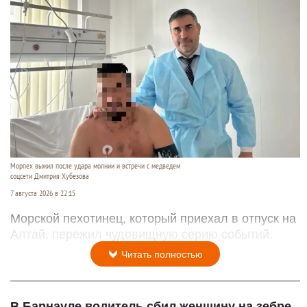
Морпех выжил после удара молнии и встречи с медведем
соцсети Дмитрия Хубезова
7 августа 2026 в 22:15
Морской пехотинец, который приехал в отпуск на
Алтай, пережил чудовищную серию событий.
Читать полностью
В Барнауле водитель сбил женщину на зебре