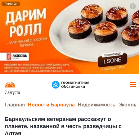
Реклама
To
F7
7 августа
Главная
Новости Барнаула
Недвижимость
Эконом
Барнаульским ветеранам расскажут о
планете, названной в честь разведчицы с
Алтая