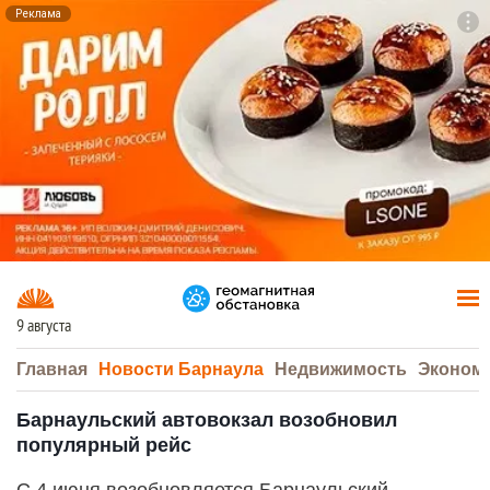
Реклама
To
F7
9 августа
Главная
Новости Барнаула
Недвижимость
Эконом
Барнаульский автовокзал возобновил
популярный рейс
С 4 июня возобновляется Барнаульский