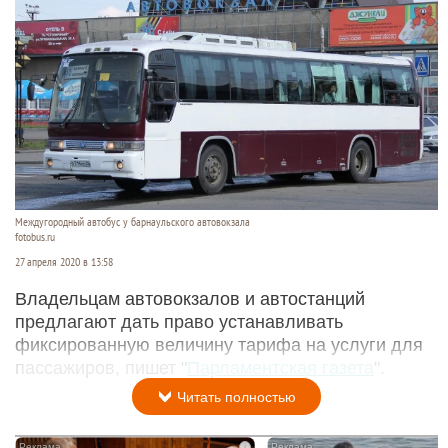
Междугородный автобус у барнаульского автовокзала
fotobus.ru
27 апреля 2020 в 13:58
Владельцам автовокзалов и автостанций
предлагают дать право устанавливать
фиксированную величину тарифа на услуги для
пассажиров, пишет "
Парламентская газета
".
Читать полностью
i