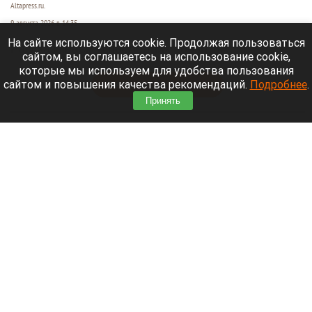
Altapress.ru.
9 августа 2026 в 14:35
На сайте используются cookie. Продолжая пользоваться
Рассказываем о последних событиях
сайтом, вы соглашаетесь на использование cookie,
специальной военной операции на Украине.
которые мы используем для удобства пользования
сайтом и повышения качества рекомендаций.
Подробнее
.
Читать полностью
Принять
Экс-мэр Владивостока строит курорт там, где
Лапландия встречается с Японскими Альпами