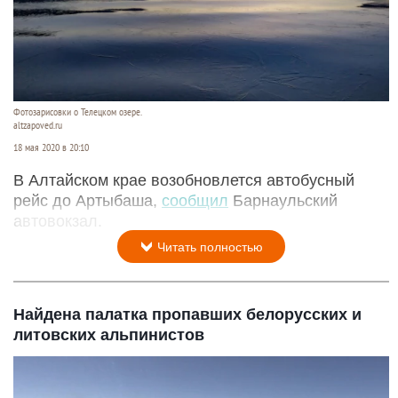
Фотозарисовки о Телецком озере.
altzapoved.ru
18 мая 2020 в 20:10
В Алтайском крае возобновлется автобусный
рейс до Артыбаша,
сообщил
Барнаульский
автовокзал.
Читать полностью
Найдена палатка пропавших белорусских и
литовских альпинистов