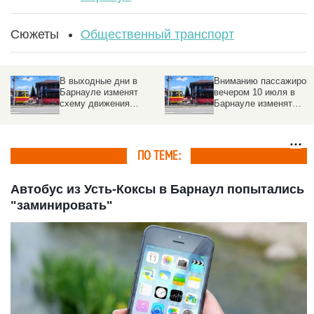
Сюжеты
Общественный транспорт
В выходные дни в
Вниманию пассажиров:
Барнауле изменят
вечером 10 июля в
схему движения
Барнауле изменят
некоторых трамвайных
маршруты трамваев
маршрутов
ПО ТЕМЕ:
Автобус из Усть-Коксы в Барнаул попытались
"заминировать"