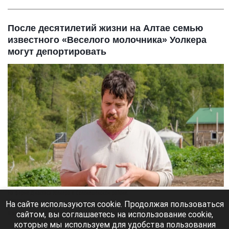
После десятилетий жизни на Алтае семью
известного «Веселого молочника» Уолкера
могут депортировать
На ферме Джастаса Уолкера в Солонешенском районе.
Altapress.ru
На сайте используются cookie. Продолжая пользоваться
сайтом, вы соглашаетесь на использование cookie,
8 августа 2026 в 10:05
которые мы используем для удобства пользования