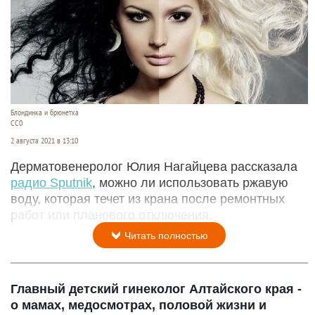
Блондинка и брюнетка
СС0
2 августа 2021 в 13:10
Дерматовенеролог Юлия Нагайцева рассказала
радио Sputnik
, можно ли использовать ржавую
воду, которая течет из крана после ремонтных
работ или планового отключения.
Читать полностью
Главный детский гинеколог Алтайского края -
о мамах, медосмотрах, половой жизни и