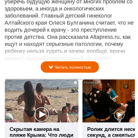
уберечь будущую женщину от многих проблем со
здоровьем, а иногда и онкологических
заболеваний. Главный детский гинеколог
Алтайского края Олеся Булганина считает, что не
водить дочерей к врачу - это преступление
против детства. Она рассказала Altapress.ru, как
ищут и находят серьезные патологии, почему
ребенку нельзя худеть и зачем, вообще, врачи
лелеют каждый подростковый организм.
Читать полностью
i
Скрытая камера на
Ролик длится неск
пляже Крыма: Что люди
секунд, а смеяться