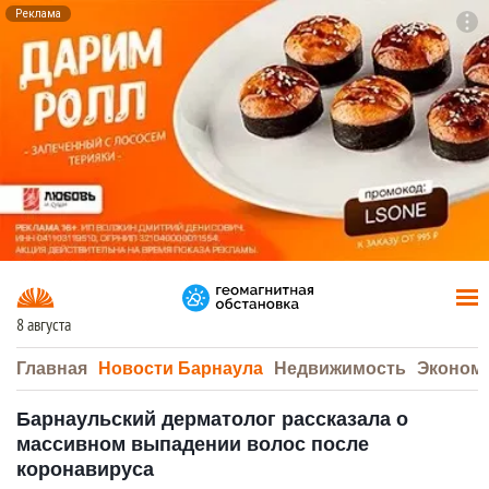
Реклама
To
F7
8 августа
Главная
Новости Барнаула
Недвижимость
Эконом
Барнаульский дерматолог рассказала о
массивном выпадении волос после
коронавируса