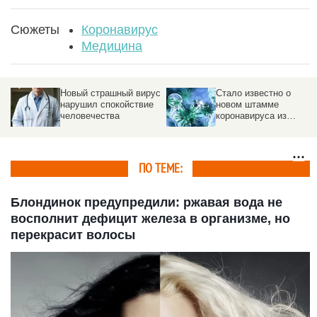
Сюжеты
Коронавирус
Медицина
Новый страшный вирус
Стало известно о
нарушил спокойствие
новом штамме
человечества
коронавируса из
Таиланда
ПО ТЕМЕ:
Блондинок предупредили: ржавая вода не
восполнит дефицит железа в организме, но
перекрасит волосы