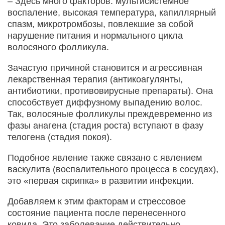
– Здесь много факторов: мультисистемное
воспаление, высокая температура, капиллярный
спазм, микротромбозы, повлекшие за собой
нарушение питания и нормального цикла
волосяного фолликула.
Зачастую причиной становится и агрессивная
лекарственная терапия (антикоагулянты,
антибиотики, противовирусные препараты). Она
способствует диффузному выпадению волос.
Так, волосяные фолликулы преждевременно из
фазы анагена (стадия роста) вступают в фазу
телогена (стадия покоя).
Подобное явление также связано с явлением
васкулита (воспалительного процесса в сосудах),
это «первая скрипка» в развитии инфекции.
Добавляем к этим факторам и стрессовое
состояние пациента после перенесенного
ковида. Это заболевание действительно