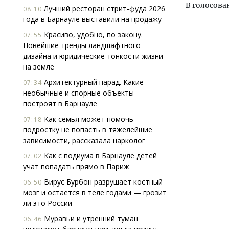
В голосова
Лучший ресторан стрит-фуда 2026
08:10
года в Барнауле выставили на продажу
Красиво, удобно, по закону.
07:55
Новейшие тренды ландшафтного
дизайна и юридические тонкости жизни
на земле
Архитектурный парад. Какие
07:34
необычные и спорные объекты
построят в Барнауле
Как семья может помочь
07:18
подростку не попасть в тяжелейшие
зависимости, рассказала нарколог
Как с подиума в Барнауле детей
07:02
учат попадать прямо в Париж
Вирус Бурбон разрушает костный
06:50
мозг и остается в теле годами — грозит
ли это России
Муравьи и утренний туман
06:46