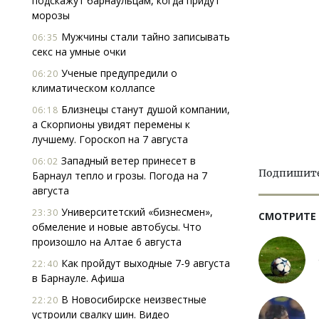
подскажут барнаульцам, когда придут
морозы
Мужчины стали тайно записывать
06:35
секс на умные очки
Ученые предупредили о
06:20
климатическом коллапсе
Близнецы станут душой компании,
06:18
а Скорпионы увидят перемены к
лучшему. Гороскоп на 7 августа
Западный ветер принесет в
06:02
Подпишитес
Барнаул тепло и грозы. Погода на 7
августа
Университетский «бизнесмен»,
23:30
СМОТРИТЕ
обмеление и новые автобусы. Что
произошло на Алтае 6 августа
Как пройдут выходные 7-9 августа
22:40
в Барнауле. Афиша
В Новосибирске неизвестные
22:20
устроили свалку шин. Видео