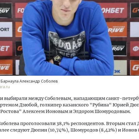
м новые берега. Гендиректор
Архитектурный код начин
лищной инициативы» Юрий
земли. Мощение крупно
лов — о том, как девелоперу
плитами становится нов
ваться на плаву, когда рынок
стандартом благоустрой
рмит
СТРОИТЕЛЬСТВО
 Барнаула Александр Соболев
ОИТЕЛЬСТВО
ra.ru
и выбирали между Соболевым, нападающим санкт-петерб
Артемом Дзюбой, голкипер казанского "Рубина" Юрией Дю
"Ростова" Алексеем Ионовым и Элдором Шомуродовым.
 Соболева проголосовали 38,1% респондентов. Вторым стал
Далее следуют Дюпин (10,74%), Шомуродов (8,42%) и Ионов 