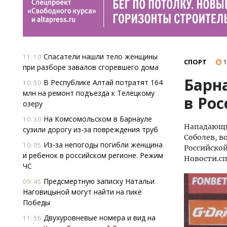
Спасатели нашли тело женщины
11:10
СПОРТ
1
при разборе завалов сгоревшего дома
Барн
В Республике Алтай потратят 164
10:50
млн на ремонт подъезда к Телецкому
в Ро
озеру
На Комсомольском в Барнауле
10:30
Нападающий
сузили дорогу из-за повреждения труб
Соболев, в
Из-за непогоды погибли женщина
10:05
Российской
и ребенок в российском регионе. Режим
Новости.сп
ЧС
Предсмертную записку Натальи
09:45
Наговицыной могут найти на пике
Победы
Двухуровневые номера и вид на
11:56