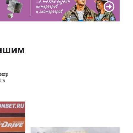
учшим
андр
я в