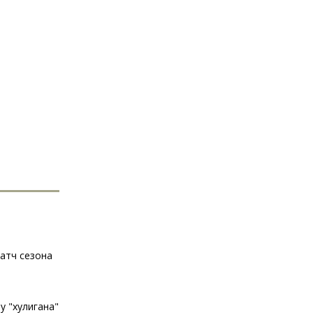
атч сезона
у "хулигана"