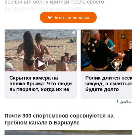
воспринял волну критики после своего
выступления на премии РУ.ТВ.
Читать полностью
i
Скрытая камера на
Ролик длится неск
пляже Крыма: Что люди
секунд, а смеяться
вытворяют, когда их не
будете долго
видят...
Почти 300 спортсменов соревнуются на
Гребном канале в Барнауле