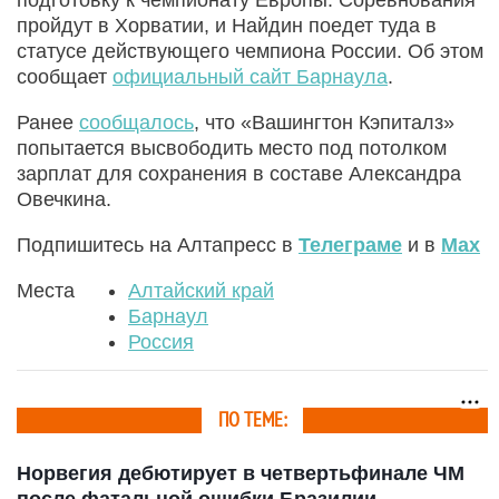
пройдут в Хорватии, и Найдин поедет туда в
статусе действующего чемпиона России. Об этом
сообщает
официальный сайт Барнаула
.
Ранее
сообщалось
, что «Вашингтон Кэпиталз»
попытается высвободить место под потолком
зарплат для сохранения в составе Александра
Овечкина.
Подпишитесь на Алтапресс в
Телеграме
и в
Max
Места
Алтайский край
Барнаул
Россия
ПО ТЕМЕ:
Норвегия дебютирует в четвертьфинале ЧМ
после фатальной ошибки Бразилии