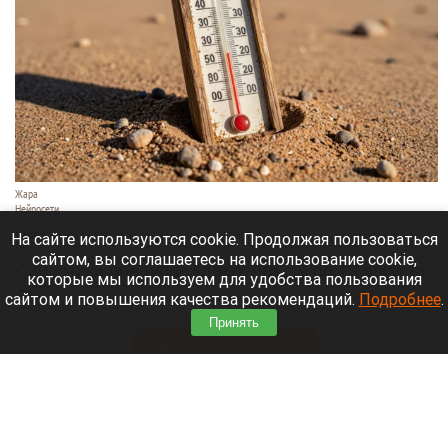
Жара
Нейросети
8 августа 2026 в 18:05
На сайте используются cookie. Продолжая пользоваться
сайтом, вы соглашаетесь на использование cookie,
Синоптики предупреждают, что с 9 по 13 августа
которые мы используем для удобства пользования
Алтайский край местами накроет аномальный
сайтом и повышения качества рекомендаций.
Подробнее
.
зной.
Принять
Читать полностью
Штукатурка с потолка едва не рухнула на
жительницу барнаульской многоэтажки.