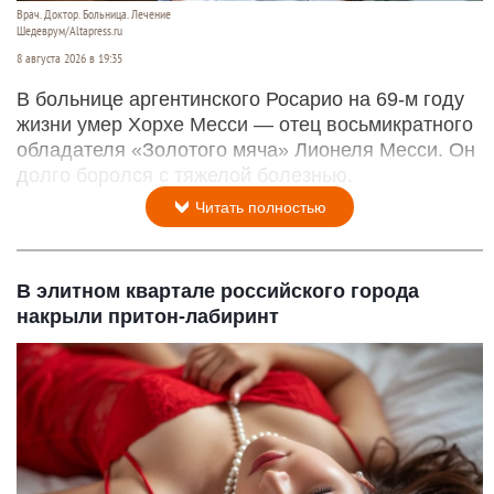
Врач. Доктор. Больница. Лечение
Шедеврум/Altapress.ru
8 августа 2026 в 19:35
В больнице аргентинского Росарио на 69-м году
жизни умер Хорхе Месси — отец восьмикратного
обладателя «Золотого мяча» Лионеля Месси. Он
долго боролся с тяжелой болезнью.
Читать полностью
В элитном квартале российского города
накрыли притон-лабиринт