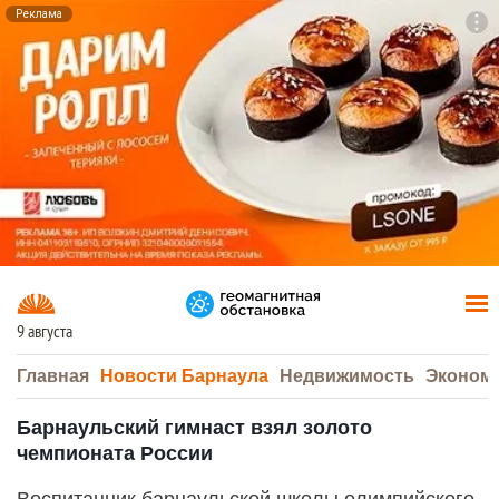
Реклама
To
F7
9 августа
Главная
Новости Барнаула
Недвижимость
Эконом
Барнаульский гимнаст взял золото
чемпионата России
Воспитанник барнаульской школы олимпийского