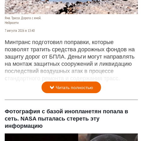
Яма. Трасса. Дорога с ямой.
Нейросети
7 августа 2026 в 13:40
Минтранс подготовил поправки, которые
позволят тратить средства дорожных фондов на
защиту дорог от БПЛА. Деньги могут направлять
на монтаж защитных сооружений и ликвидацию
последствий воздушных атак в процессе
стандартного ремонта и содержания трасс.
Читать полностью
Фотография с базой инопланетян попала в
сеть. NASA пыталась стереть эту
информацию