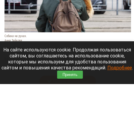
Собака на руках.
Анна Зайкова
7 августа 2026 в 11:45
На сайте используются cookie. Продолжая пользоваться
сайтом, вы соглашаетесь на использование cookie,
На Сахалине собака бросилась на медведя,
которые мы используем для удобства пользования
чтобы защитить хозяина. Пес получил
сайтом и повышения качества рекомендаций.
Подробнее
.
множественные тяжелые травмы, но выжил.
Принять
Читать полностью
Спасатели нашли тело женщины при разборе
завалов сгоревшего дома в Алтайском крае