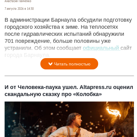
Анастасия Панченко
7 августа 2026 в 14:30
В администрации Барнаула обсудили подготовку
городского хозяйства к зиме. На теплосетях
после гидравлических испытаний обнаружили
701 повреждение, больше половины уже
устранили. Об этом сообщает
официальный
сайт
города Барнаула.
Читать полностью
И от Человека-паука ушел. Altapress.ru оценил
скандальную сказку про «Колобка»