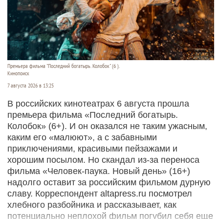
Премьера фильма "Последний богатырь. Колобок" (6 ).
Кинопоиск
7 августа 2026 в 13:25
В российских кинотеатрах 6 августа прошла
премьера фильма «Последний богатырь.
Колобок» (6+). И он оказался не таким ужасным,
каким его «малюют», а с забавными
приключениями, красивыми пейзажами и
хорошим посылом. Но скандал из-за переноса
фильма «Человек-паука. Новый день» (16+)
надолго оставит за российским фильмом дурную
славу. Корреспондент altapress.ru посмотрел
хлебного разбойника и рассказывает, как
потенциально неплохой фильм погубил себя еще