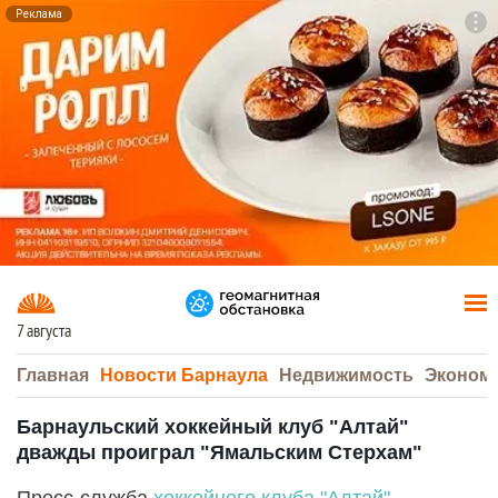
Реклама
To
F7
7 августа
Главная
Новости Барнаула
Недвижимость
Эконом
Барнаульский хоккейный клуб "Алтай"
дважды проиграл "Ямальским Стерхам"
Пресс-служба
хоккейного клуба "Алтай"