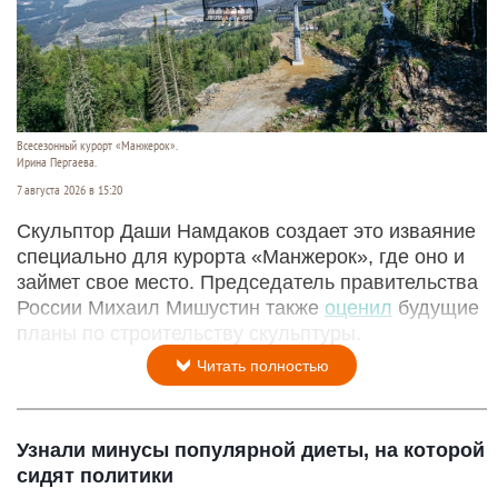
Всесезонный курорт «Манжерок».
Ирина Пергаева.
7 августа 2026 в 15:20
Скульптор Даши Намдаков создает это изваяние
специально для курорта «Манжерок», где оно и
займет свое место. Председатель правительства
России Михаил Мишустин также
оценил
будущие
планы по строительству скульптуры.
Читать полностью
Узнали минусы популярной диеты, на которой
сидят политики