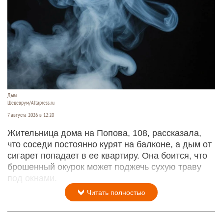
Дым.
Шедеврум/Altapress.ru
7 августа 2026 в 12:20
Жительница дома на Попова, 108, рассказала,
что соседи постоянно курят на балконе, а дым от
сигарет попадает в ее квартиру. Она боится, что
брошенный окурок может поджечь сухую траву
под окнами.
Читать полностью