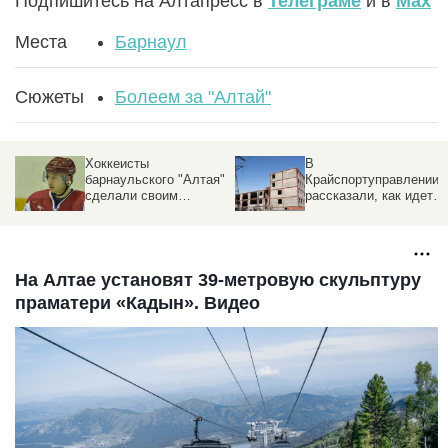
Подпишитесь на Алтапресс в
Телеграме
и в
Max
Места
Барнаул
Сюжеты
Болеем за "Алтай"
Хоккеисты
В
барнаульского "Алтая"
Крайспортуправлении
сделали своим
рассказали, как идет
талисманом быка
строительство
ледового дворца на
Сибирском, 52
На Алтае установят 39-метровую скульптуру
праматери «Кадын». Видео