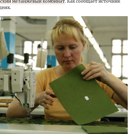
ьский меланжевый комбинат
. Как сообщает источник
днях.
м новые берега. Гендиректор
Смелость архитектурных 
лищной инициативы» Юрий
Генеральный директор к
лов — о том, как девелоперу
ЗИАС — об эстетике горо
ваться на плаву, когда рынок
трендах в фасадах и разв
рмит
СТРОИТЕЛЬСТВО
ОИТЕЛЬСТВО