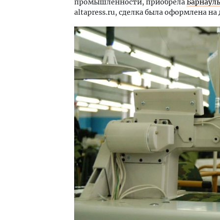
промышленности, приобрела
Барнаул
altapress.ru, сделка была оформлена на 
Ище
«Жи
Гати
оста
што
СТР