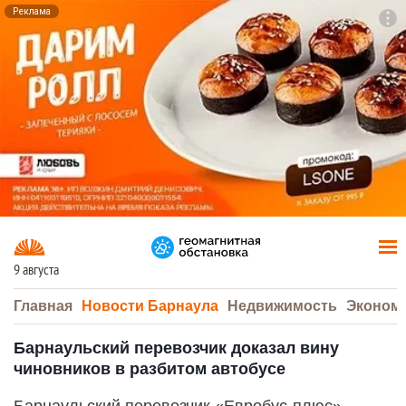
Реклама
To
F7
9 августа
Главная
Новости Барнаула
Недвижимость
Эконом
Барнаульский перевозчик доказал вину
чиновников в разбитом автобусе
Барнаульский перевозчик «Евробус-плюс»