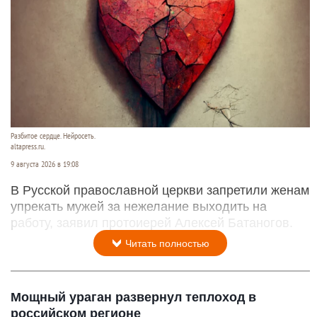
Разбитое сердце. Нейросеть.
altapress.ru.
9 августа 2026 в 19:08
В Русской православной церкви запретили женам
упрекать мужей за нежелание выходить на
работу, заявил протоиерей Алексей Батаногов.
Читать полностью
Мощный ураган развернул теплоход в
российском регионе