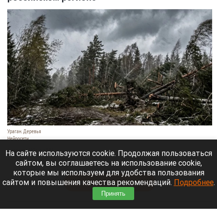
Ураган. Деревья
Нейросети
9 августа 2026 в 18:35
На сайте используются cookie. Продолжая пользоваться
сайтом, вы соглашаетесь на использование cookie,
Мощный ураган бушует в Самарской области.
которые мы используем для удобства пользования
сайтом и повышения качества рекомендаций.
Подробнее
.
Читать полностью
Принять