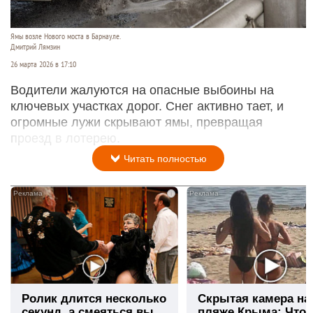
Ямы возле Нового моста в Барнауле.
Дмитрий Лямзин
26 марта 2026 в 17:10
Водители жалуются на опасные выбоины на
ключевых участках дорог. Снег активно тает, и
огромные лужи скрывают ямы, превращая
проезд в лотерею.
Читать полностью
i
Ролик длится несколько
Скрытая камера на
секунд, а смеяться вы
пляже Крыма: Что