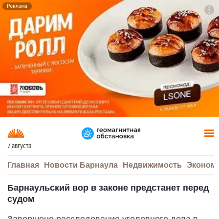
Реклама
To
F7
7 августа
Главная
Новости Барнаула
Недвижимость
Эконом
Барнаульский вор в законе предстанет перед
судом
Завершено расследование уголовного дела в