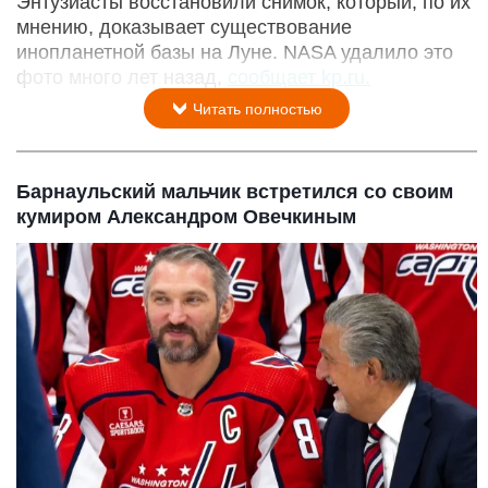
Энтузиасты восстановили снимок, который, по их
мнению, доказывает существование
инопланетной базы на Луне. NASA удалило это
фото много лет назад,
сообщает kp.ru.
Читать полностью
Барнаульский мальчик встретился со своим
кумиром Александром Овечкиным