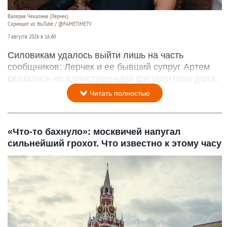
Валерия Чекалина (Лерчек).
Скриншот из YouTube / @FAMETIMETV
7 августа 2026 в 16:40
Силовикам удалось выйти лишь на часть
сообщников: Лерчек и ее бывший супруг Артем
оказались не единственными фигурантами дела.
Читать полностью
«Что-то бахнуло»: москвичей напугал
сильнейший грохот. Что известно к этому часу