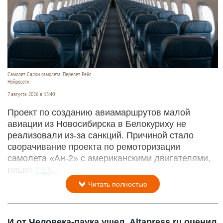
Самолет. Салон самолета. Перелет. Рейс
Нейросети
7 августа 2026 в 15:40
Проект по созданию авиамаршрутов малой
авиации из Новосибирска в Белокуриху не
реализовали из-за санкций. Причиной стало
сворачивание проекта по ремоторизации
самолета «Ан-2» с американскими двигателями,
пишет
РБК
.
Читать полностью
И от Человека-паука ушел. Altapress.ru оценил