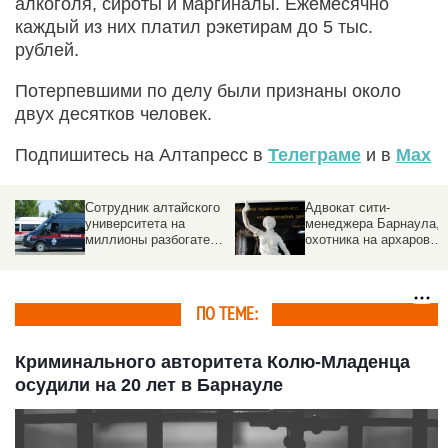
алкоголя, сироты и маргиналы. Ежемесячно
каждый из них платил рэкетирам до 5 тыс.
рублей.
Потерпевшими по делу были признаны около
двух десятков человек.
Подпишитесь на Алтапресс в
Телеграме
и в
Max
Сотрудник алтайского
Адвокат сити-
университета на
менеджера Барнаула,
миллионы разбогател
охотника на архаров
при заполнении
будет защищать
бюджетных мест
Четошникову. О
резонансных делах
ПО ТЕМЕ:
Криминального авторитета Колю-Младенца
осудили на 20 лет в Барнауле