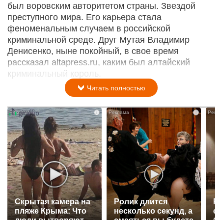
был воровским авторитетом страны. Звездой
преступного мира. Его карьера стала
феноменальным случаем в российской
криминальной среде. Друг Мутая Владимир
Денисенко, ныне покойный, в свое время
рассказал altapress.ru, каким был алтайский
криминальный король.
Читать полностью
i
i
Скрытая камера на
Ролик длится
Р
пляже Крыма: Что
несколько секунд, а
с