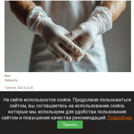
Врач
Нейросети
7 августа 2026 в 13:20
За последний месяц из жизни ушли не менее
На сайте используются cookie. Продолжая пользоваться
сайтом, вы соглашаетесь на использование cookie,
пяти сотрудников Киберкомандования США
которые мы используем для удобства пользования
(USCYBERCOM) и специалистов
сайтом и повышения качества рекомендаций.
Подробнее
.
аффилированных с ним организаций.
Принять
Читать полностью