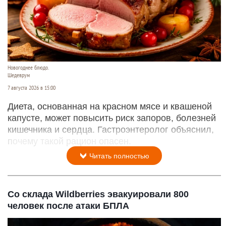
Новогоднее блюдо.
Шедеврум
7 августа 2026 в 15:00
Диета, основанная на красном мясе и квашеной
капусте, может повысить риск запоров, болезней
кишечника и сердца. Гастроэнтеролог объяснил,
почему такой рацион опасен.
Читать полностью
Со склада Wildberries эвакуировали 800
человек после атаки БПЛА