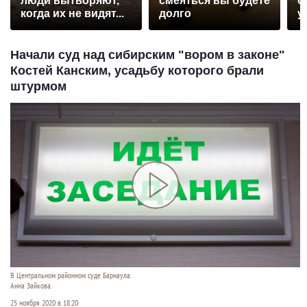
люди вытворяют,
смеяться вы будете
б
когда их не видят...
долго
у
Начали суд над сибирским "вором в законе"
Костей Канским, усадьбу которого брали
штурмом
В Центральном районном суде Барнаула.
Анна Зайкова.
25 ноября 2020 в 18:20