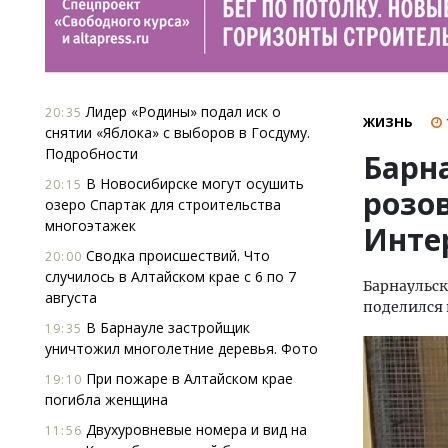
Лидер «Родины» подал иск о
20:35
ЖИЗНЬ
снятии «Яблока» с выборов в Госдуму.
Подробности
Барн
В Новосибирске могут осушить
20:15
розо
озеро Спартак для строительства
многоэтажек
Инте
Сводка происшествий. Что
20:00
случилось в Алтайском крае с 6 по 7
Барнаульс
августа
поделился
В Барнауле застройщик
19:35
уничтожил многолетние деревья. Фото
При пожаре в Алтайском крае
19:10
погибла женщина
Двухуровневые номера и вид на
11:56