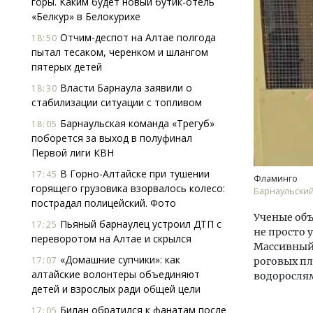
горы. Каким будет новый бутик-отель
«Белкур» в Белокурихе
Отчим-деспот на Алтае полгода
18:50
пытал тесаком, черенком и шлангом
пятерых детей
Власти Барнаула заявили о
18:30
стабилизации ситуации с топливом
Архи
Барнаульская команда «Трегуб»
18:05
зем
поборется за выход в полуфинал
пли
Первой лиги КВН
ста
В Горно-Алтайске при тушении
17:45
Фламинго
СТР
горящего грузовика взорвалось колесо:
Барнаульски
пострадал полицейский. Фото
Ученые объ
Пьяный барнаулец устроил ДТП с
17:25
не просто
переворотом на Алтае и скрылся
Массивный
«Домашние супчики»: как
17:07
роговых п
алтайские волонтеры объединяют
водоросля
детей и взрослых ради общей цели
Билан обратился к фанатам после
17:05