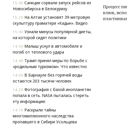
Санкции сорвали запуск рейсов из
15:40
Процесс пи
Новосибирска в Белокуриху
клюв, испо
На Алтае установят 39-метровую
15:20
пластинках
скульптуру праматери «Кадын». Видео
Узнали минусы популярной диеты,
15:00
на которой сидят политики
Малыш уснул в автомобиле и
14:50
погиб от теплового удара
Трамп принял меры по борьбе с
14:40
«родильным туризмом». Что известно
В Барнауле без горячей воды
14:30
остаются 203 тысячи человек
Фотография с базой инопланетян
14:20
попала в сеть. NASA пыталась стереть
эту информацию
Раскрыли тайны
14:10
многомиллионного наследства
пропавшего в Сибири Усольцева