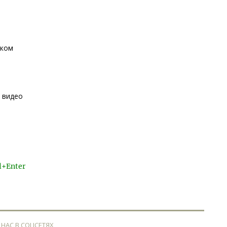
ском
 видео
l+Enter
 НАС В СОЦСЕТЯХ