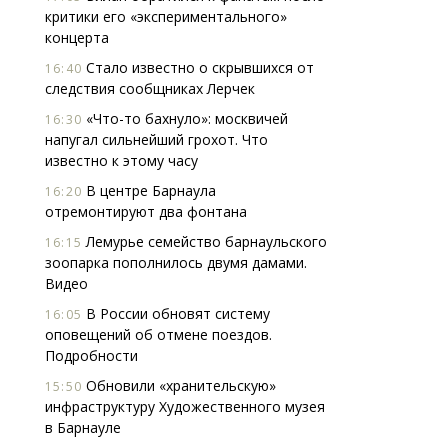
критики его «экспериментального»
концерта
Стало известно о скрывшихся от
16:40
следствия сообщниках Лерчек
«Что-то бахнуло»: москвичей
16:30
напугал сильнейший грохот. Что
известно к этому часу
В центре Барнаула
16:20
отремонтируют два фонтана
Лемурье семейство барнаульского
16:15
зоопарка пополнилось двумя дамами.
Видео
В России обновят систему
16:05
оповещений об отмене поездов.
Подробности
Обновили «хранительскую»
15:50
инфраструктуру Художественного музея
в Барнауле