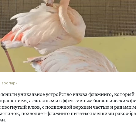
тектурный код начинается с
Смелость архитектурных 
ли. Мощение крупноформатными
Генеральный директор к
тами становится новым
ЗИАС — об эстетике горо
ндартом благоустройства
трендах в фасадах и разв
ОИТЕЛЬСТВО
СТРОИТЕЛЬСТВО
й зоопарк
яснили уникальное устройство клюва фламинго, который 
 украшением, а сложным и эффективным биологическим ф
 изогнутый клюв, с подвижной верхней частью и рядами 
ластинок, позволяет фламинго питаться мелкими ракообр
ми.