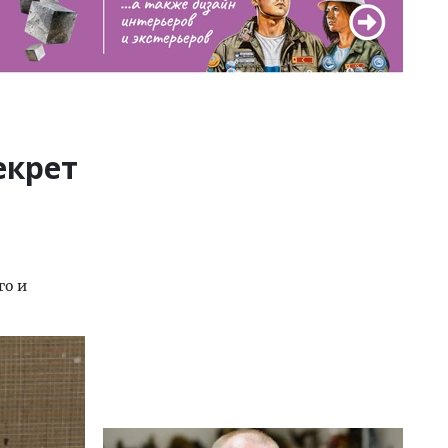
екрет
го и