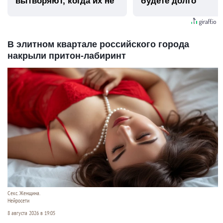
вытворяют, когда их не
будете долго
видят...
В элитном квартале российского города
накрыли притон-лабиринт
Секс. Женщина.
Нейросети
8 августа 2026 в 19:05