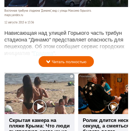
Восточная трибуна стадиона "Динамо", вид с улицы Максимо Горького.
maps.yandex.ru
12 августа 2015 в 13:36
Нависающая над улицей Горького часть трибун
стадиона "Динамо" представляет опасность для
пешеходов. Об этом сообщает сервис городских
инициатив "
Градика
".
Читать полностью
i
Скрытая камера на
Ролик длится неск
пляже Крыма: Что люди
секунд, а смеяться