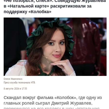
«Не позорься, Олеся». Соведущую Журавлева
в «Натальной карте» раскритиковали за
поддержку «Колобка»
Олеся Иванченко.
Пресс-служба телеканала НТВ.
8 августа 2026 в 17:35
Скандал вокруг фильма «Колобок», где одну из
главных ролей сыграл Дмитрий Журавлев,
перекинулся на его коллегу в шоу «Натальная