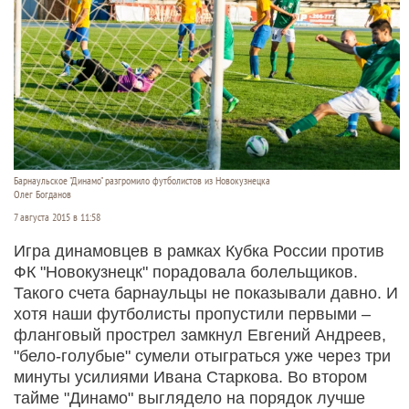
Барнаульское "Динамо" разгромило футболистов из Новокузнецка
Олег Богданов
7 августа 2015 в 11:58
Игра динамовцев в рамках Кубка России против
ФК "Новокузнецк" порадовала болельщиков.
Такого счета барнаульцы не показывали давно. И
хотя наши футболисты пропустили первыми –
фланговый прострел замкнул Евгений Андреев,
"бело-голубые" сумели отыграться уже через три
минуты усилиями Ивана Старкова. Во втором
тайме "Динамо" выглядело на порядок лучше