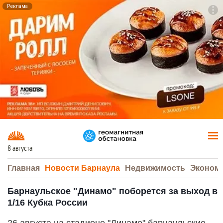
Реклама
To
F7
8 августа
Главная
Новости Барнаула
Недвижимость
Эконом
Барнаульское "Динамо" поборется за выход в
1/16 Кубка России
26 августа на стадионе "Динамо" барнаульские