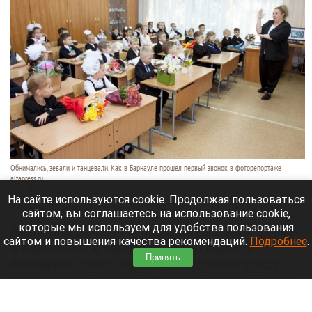
Обнимались, зевали и танцевали. Как в Барнауле прошел первый звонок в фоторепортаже
altapress.ru.
Анна Зайкова
На сайте используются cookie. Продолжая пользоваться
8 августа 2026 в 13:35
сайтом, вы соглашаетесь на использование cookie,
которые мы используем для удобства пользования
Аналитики разобрали продажи школьной формы
сайтом и повышения качества рекомендаций.
Подробнее
.
и канцелярии в Барнауле, чтобы вывести
Принять
примерную смету подготовки к учебному году.
Они выяснили, что покупка вещей на вторичном
рынке позволяет сэкономить.