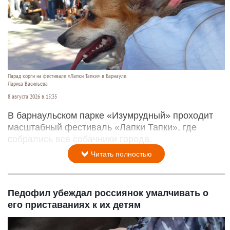
Парад корги на фестивале «Лапки Тапки» в Барнауле.
Лариса Васильева
8 августа 2026 в 15:35
В барнаульском парке «Изумрудный» проходит
масштабный фестиваль «Лапки Тапки», где
собрались все собачники города.
Читать полностью
Педофил убеждал россиянок умалчивать о
его приставаниях к их детям