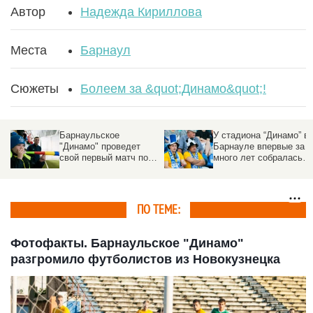
Автор
Надежда Кириллова
Места
Барнаул
Сюжеты
Болеем за &quot;Динамо&quot;!
Барнаульское
У стадиона “Динамо” в
"Динамо" проведет
Барнауле впервые за
свой первый матч под
много лет собралась
руководством нового
очередь из
тренера
болельщиков
ПО ТЕМЕ:
Фотофакты. Барнаульское "Динамо"
разгромило футболистов из Новокузнецка