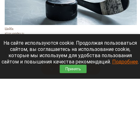
Шайба.
alice.yandex.ru
9 августа 2026 в 11:35
На сайте используются cookie. Продолжая пользоваться
сайтом, вы соглашаетесь на использование cookie,
Евгений Кузнецов официально стал игроком
которые мы используем для удобства пользования
новосибирской «Сибири».
сайтом и повышения качества рекомендаций.
Подробнее
.
Читать полностью
Принять
«Веселый молочник» купил билет до
Стамбула