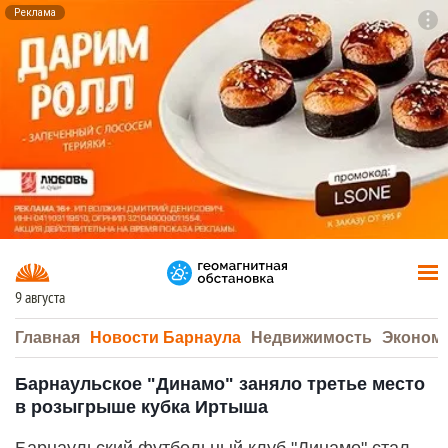
Реклама
To
F7
9 августа
Главная
Новости Барнаула
Недвижимость
Эконом
Барнаульское "Динамо" заняло третье место
в розыгрыше кубка Иртыша
Барнаульский футбольный клуб "Динамо" стал