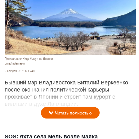
Путешествие Хидэ Масуи по Японии.
t.me/hidemasui
9 августа 2026 в 13:40
Бывший мэр Владивостока Виталий Веркеенко
после окончания политической карьеры
проживает в Японии и строит там курорт с
виллами в духе Лапландии.
Читать полностью
SOS: яхта села мель возле маяка