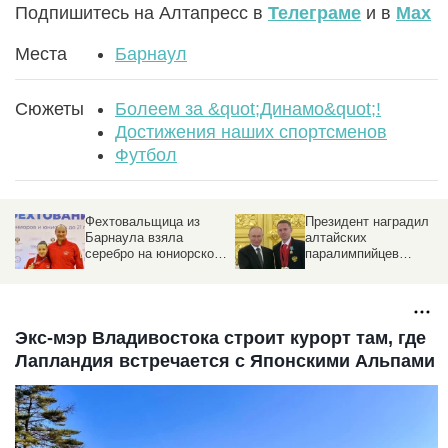
Подпишитесь на Алтапресс в
Телеграме
и в
Max
Места
Барнаул
Сюжеты
Болеем за &quot;Динамо&quot;!
Достижения наших спортсменов
Футбол
Фехтовальщица из
Президент наградил
 в
Барнаула взяла
алтайских
серебро на юниорском
паралимпийцев
чемпионате России
орденами
Экс-мэр Владивостока строит курорт там, где
Лапландия встречается с Японскими Альпами