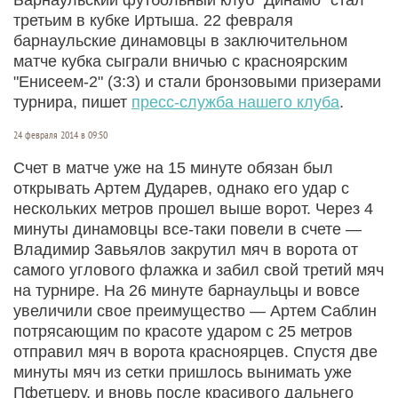
третьим в кубке Иртыша. 22 февраля
барнаульские динамовцы в заключительном
матче кубка сыграли вничью с красноярским
"Енисеем-2" (3:3) и стали бронзовыми призерами
турнира, пишет
пресс-служба нашего клуба
.
24 февраля 2014 в 09:50
Счет в матче уже на 15 минуте обязан был
открывать Артем Дударев, однако его удар с
нескольких метров прошел выше ворот. Через 4
минуты динамовцы все-таки повели в счете —
Владимир Завьялов закрутил мяч в ворота от
самого углового флажка и забил свой третий мяч
на турнире. На 26 минуте барнаульцы и вовсе
увеличили свое преимущество — Артем Саблин
потрясающим по красоте ударом с 25 метров
отправил мяч в ворота красноярцев. Спустя две
минуты мяч из сетки пришлось вынимать уже
Пфетцеру, и вновь после красивого дальнего