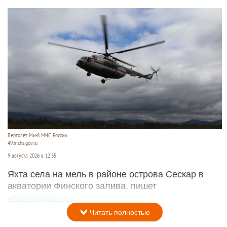
Вертолет Ми-8 МЧС России.
49.mchs.gov.ru
9 августа 2026 в 12:35
Яхта села на мель в районе острова Сескар в
акватории Финского залива, пишет
«Коммерсантъ»
.
Читать полностью