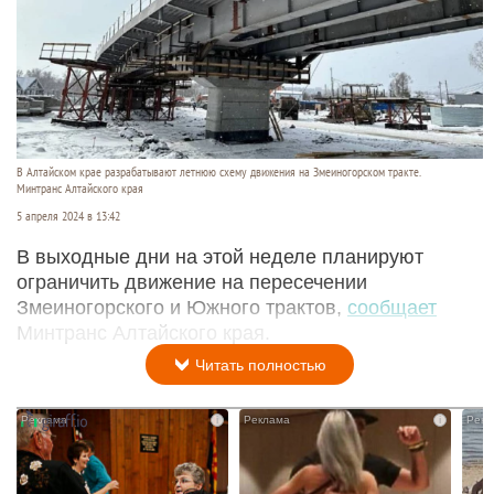
В Алтайском крае разрабатывают летнюю схему движения на Змеиногорском тракте.
Минтранс Алтайского края
5 апреля 2024 в 13:42
В выходные дни на этой неделе планируют
ограничить движение на пересечении
Змеиногорского и Южного трактов,
сообщает
Минтранс Алтайского края.
Читать полностью
i
i