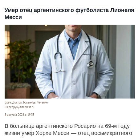
Умер отец аргентинского футболиста Лионеля
Месси
Врач. Доктор. Больница. Лечение
Шедеврум/Altapress.ru
8 августа 2026 в 19:35
В больнице аргентинского Росарио на 69-м году
жизни умер Хорхе Месси — отец восьмикратного