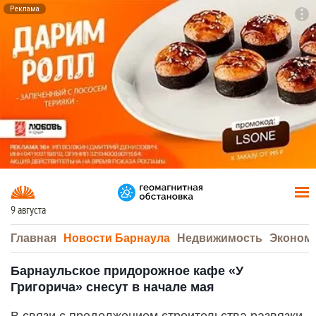
Реклама
To
F7
9 августа
Главная
Новости Барнаула
Недвижимость
Эконом
Барнаульское придорожное кафе «У
Григорича» снесут в начале мая
В связи с продолжением строительства развязки