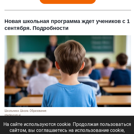
Новая школьная программа ждет учеников с 1
сентября. Подробности
Школьники. Школа. Образование.
shedevrum.ai
8 августа 2026 в 17:05
На сайте используются cookie. Продолжая пользоваться
сайтом, вы соглашаетесь на использование cookie,
С 1 сентября российские школьники начнут