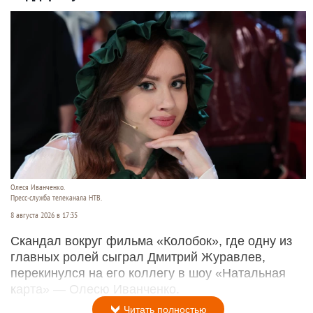
Олеся Иванченко.
Пресс-служба телеканала НТВ.
8 августа 2026 в 17:35
Скандал вокруг фильма «Колобок», где одну из
главных ролей сыграл Дмитрий Журавлев,
перекинулся на его коллегу в шоу «Натальная
карта» — Олесю Иванченко.
Читать полностью