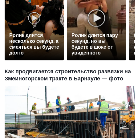
Ролик длится
Ролик длится пару
С
несколько секунд, а
секунд, но вы
п
смеяться вы будете
будете в шоке от
л
долго
увиденного
к
Как продвигается строительство развязки на
Змеиногорском тракте в Барнауле — фото