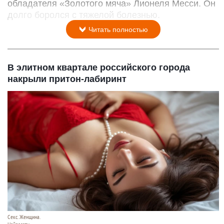
обладателя «Золотого мяча» Лионеля Месси. Он
долго боролся с тяжелой болезнью.
Читать полностью
В элитном квартале российского города
накрыли притон-лабиринт
Секс. Женщина.