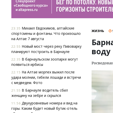
Михаил Евдокимов, алтайские
23:35
ЖИЗНЬ
спортсмены и фонтаны. Что произошло
на Алтае 7 августа
Барн
Новый мост через реку Пивоварку
22:55
воду 
планируют построить в Барнауле
В барнаульском зоопарке могут
22:35
Росводока
появиться ирбисы
На Алтае морпех выжил после
22:15
удара молнии, гибели лошади и встречи
с медведем. Фото
В Барнауле водитель сбил
21:55
женщину на зебре и скрылся
Двухуровневые номера и вид на
11:56
горы. Каким будет новый бутик-отель