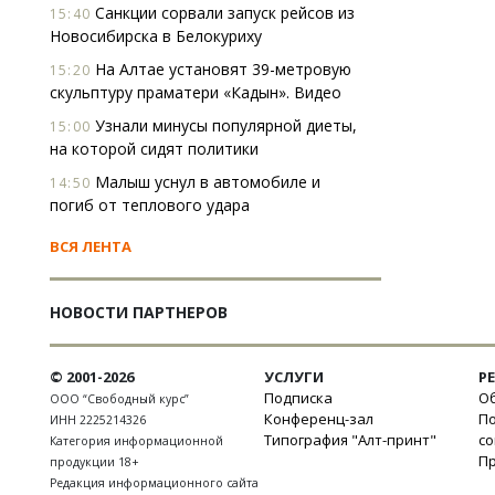
Санкции сорвали запуск рейсов из
15:40
Новосибирска в Белокуриху
На Алтае установят 39-метровую
15:20
скульптуру праматери «Кадын». Видео
Узнали минусы популярной диеты,
15:00
на которой сидят политики
Малыш уснул в автомобиле и
14:50
погиб от теплового удара
ВСЯ ЛЕНТА
НОВОСТИ ПАРТНЕРОВ
© 2001-2026
УСЛУГИ
Р
Подписка
Об
ООО “Свободный курс”
Конференц-зал
П
ИНН 2225214326
Типография "Алт-принт"
с
Категория информационной
П
продукции 18+
Редакция информационного сайта