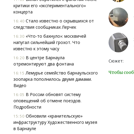
критики его «экспериментального»
концерта
Стало известно о скрывшихся от
16:40
следствия сообщниках Лерчек
«Что-то бахнуло»: москвичей
16:30
напугал сильнейший грохот. Что
известно к этому часу
В центре Барнаула
16:20
Сюжет:
отремонтируют два фонтана
Чтобы сооб
Лемурье семейство барнаульского
16:15
зоопарка пополнилось двумя дамами.
Видео
В России обновят систему
16:05
оповещений об отмене поездов.
Подробности
Обновили «хранительскую»
15:50
инфраструктуру Художественного музея
в Барнауле