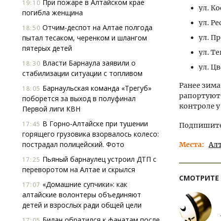
При пожаре в Алтайском крае
19:10
ул. К
погибла женщина
ул. Ре
Отчим-деспот на Алтае полгода
18:50
пытал тесаком, черенком и шлангом
ул. Пр
пятерых детей
ул. Те
Власти Барнаула заявили о
18:30
ул. Цв
стабилизации ситуации с топливом
Ранее зим
Барнаульская команда «Трегуб»
18:05
рапортуют,
поборется за выход в полуфинал
контроле у
Первой лиги КВН
В Горно-Алтайске при тушении
17:45
Подпишитес
горящего грузовика взорвалось колесо:
пострадал полицейский. Фото
Места
Ал
Пьяный барнаулец устроил ДТП с
17:25
переворотом на Алтае и скрылся
СМОТРИТЕ
«Домашние супчики»: как
17:07
алтайские волонтеры объединяют
детей и взрослых ради общей цели
Билан обратился к фанатам после
17:05