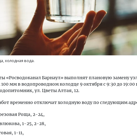
тектурный код начинается с
Смелость архитектурных 
ли. Мощение крупноформатными
Генеральный директор к
а, холодная вода.
тами становится новым
ЗИАС — об эстетике горо
ндартом благоустройства
трендах в фасадах и разв
ы «Росводоканал Барнаул» выполнят плановую замену уз
ОИТЕЛЬСТВО
СТРОИТЕЛЬСТВО
100 мм в водопроводном колодце 9 октября с 9:30 до 19:00 
одопитомник, ул. Цветы Алтая, 12.
абот временно отключат холодную воду по следующим адр
ерезовая Роща, 2-24,
влюкова, 1-25, 2-28,
говая, 1-11,