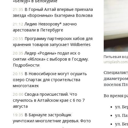
«Белкур» в Белокурихе
В Горный Алтай впервые приехала
21:35
звезда «Ворониных» Екатерина Волкова
Лидию Невзорову* заочно
21:12
арестовали в Петербурге
Программу партнерских хабов для
20:55
хранения товаров запускает Wildberries
Ищем новые берега. Гендиректор
Архи
Лидер «Родины» подал иск о
20:35
«Жилищной инициативы» Юрий
зем
Питьевая вод
снятии «Яблока» с выборов в Госдуму.
Гатилов — о том, как девелоперу
пли
unsplash.com
Подробности
оставаться на плаву, когда рынок
ста
штормит
Специалист
В Новосибирске могут осушить
20:15
СТР
диаметром 
озеро Спартак для строительства
СТРОИТЕЛЬСТВО
поселок Пл
многоэтажек
Сводка происшествий. Что
20:00
Во время р
случилось в Алтайском крае с 6 по 7
августа
ул. Б
В Барнауле застройщик
19:35
ул. Па
уничтожил многолетние деревья. Фото
ул. Бе