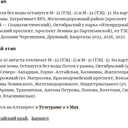
тап
июля без воды останутся М-21 (ТЭЦ-2) и М-33 (ТЭЦ-3). На ка
оны. Затрагивает ВРЗ, Железнодорожный район (проспект
 — Социалистический), Октябрьский у парка «Изумрудный
ский проспект, проспект Ленина до Партизанской), от ТЭ
 Дальние Черемушки, Дружный, Кварталы 2033, 2036, 2037.
й этап
по 10 августа отключат М-22 (ТЭЦ-2) и М-31 (ТЭЦ-3). На кар
ая зоны. Останутся без воды Поток у рынка, Октябрьский (у
 Северо-Западная, Горно-Алтайская, Калинина, Жилплоща
ожный (ул. Матросова, Красноармейский проспект, Вокза
ны Ленинского, Железнодорожного, Индустриального (ул.
Армии, Транзитная, Антона Петрова, Попова, Взлетная, Си
, Власихинская).
ь на Алтапресс в
Телеграме
и в
Max
тайский край
Барнаул