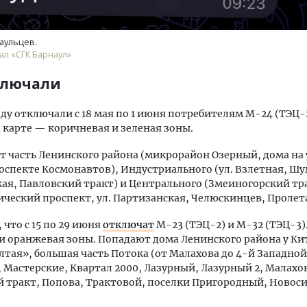
аульцев.
ал «СГК Барнаул»
ключали
ду отключали с 18 мая по 1 июня потребителям М-24 (ТЭЦ-
а карте — коричневая и зеленая зоны.
т часть Ленинского района (микрорайон Озерный, дома на 
оспекте Космонавтов), Индустриального (ул. Взлетная, Шу
ая, Павловский тракт) и Центрального (Змеиногорский тр
ческий проспект, ул. Партизанская, Челюскинцев, Пролета
что с 15 по 29 июня
отключат
М-23 (ТЭЦ-2) и М-32 (ТЭЦ-3).
и оранжевая зоны. Попадают дома Ленинского района у Ки
лтая», большая часть Потока (от Малахова до 4-й Западной
 Мастерские, Квартал 2000, Лазурный, Лазурный 2, Малахо
 тракт, Попова, Трактовой, поселки Пригородный, Новос