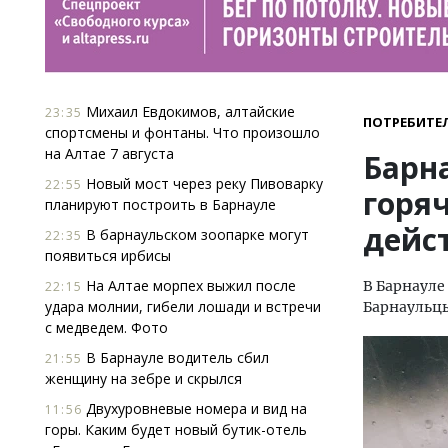
Михаил Евдокимов, алтайские
23:35
ПОТРЕБИТЕ
спортсмены и фонтаны. Что произошло
на Алтае 7 августа
Барн
Новый мост через реку Пивоварку
22:55
горя
планируют построить в Барнауле
дейс
В барнаульском зоопарке могут
22:35
появиться ирбисы
На Алтае морпех выжил после
В Барнауле
22:15
удара молнии, гибели лошади и встречи
Барнаульцы
с медведем. Фото
В Барнауле водитель сбил
21:55
женщину на зебре и скрылся
Двухуровневые номера и вид на
11:56
горы. Каким будет новый бутик-отель