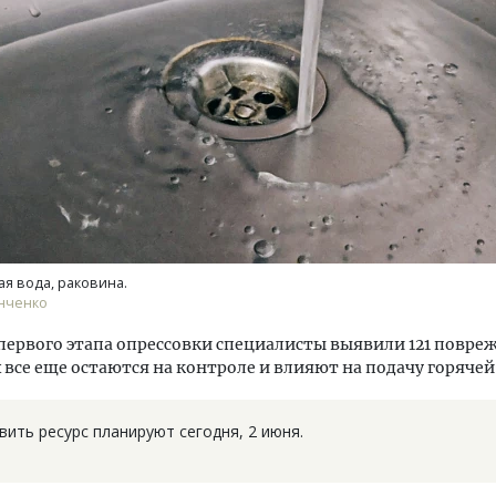
ость архитектурных идей.
Архитектурный код начин
еральный директор компании
земли. Мощение крупно
 — об эстетике городов,
плитами становится нов
дах в фасадах и развитии рынка
стандартом благоустрой
ая вода, раковина.
ОИТЕЛЬСТВО
СТРОИТЕЛЬСТВО
анченко
первого этапа опрессовки специалисты выявили 121 повреж
 все еще остаются на контроле и влияют на подачу горячей
ить ресурс планируют сегодня, 2 июня.