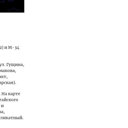
2) и М-34
ул. Гущина,
макова,
акт,
рская).
 На карте
тайского
 и
ва,
иликатный.