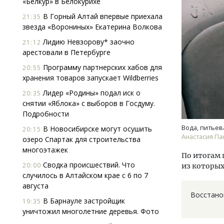
«Белкур» в Белокурихе
В Горный Алтай впервые приехала
21:35
звезда «Ворониных» Екатерина Волкова
Лидию Невзорову* заочно
21:12
арестовали в Петербурге
Программу партнерских хабов для
20:55
хранения товаров запускает Wildberries
Смел
Лидер «Родины» подал иск о
20:35
Ген
снятии «Яблока» с выборов в Госдуму.
ЗИАС
Подробности
трен
Вода, питьев
В Новосибирске могут осушить
20:15
СТР
Анастасия П
озеро Спартак для строительства
многоэтажек
По итогам 
Сводка происшествий. Что
20:00
из которых
случилось в Алтайском крае с 6 по 7
августа
Восстанов
В Барнауле застройщик
19:35
уничтожил многолетние деревья. Фото