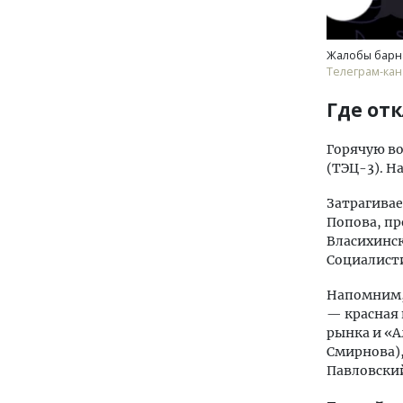
Жалобы барн
Телеграм-кан
Где от
Горячую во
(ТЭЦ-3). Н
Затрагивае
Попова, пр
Власихинск
Социалисти
Напомним, 
— красная 
рынка и «А
Смирнова),
Павловский