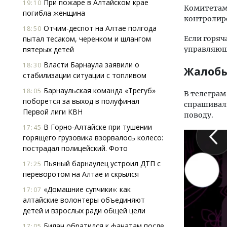
При пожаре в Алтайском крае
19:10
Комитетам 
погибла женщина
контролир
Отчим-деспот на Алтае полгода
18:50
пытал тесаком, черенком и шлангом
Если горяч
пятерых детей
управляющ
Власти Барнаула заявили о
18:30
Жалоб
стабилизации ситуации с топливом
Барнаульская команда «Трегуб»
18:05
В телеграм
поборется за выход в полуфинал
спрашивали
Первой лиги КВН
поводу.
В Горно-Алтайске при тушении
17:45
горящего грузовика взорвалось колесо:
пострадал полицейский. Фото
Пьяный барнаулец устроил ДТП с
17:25
переворотом на Алтае и скрылся
«Домашние супчики»: как
17:07
алтайские волонтеры объединяют
детей и взрослых ради общей цели
Билан обратился к фанатам после
17:05