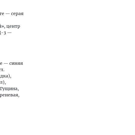
рте — серая
», центр
Ц-3 —
те — синяя
л.
дка),
л),
 Гущина,
реневая,