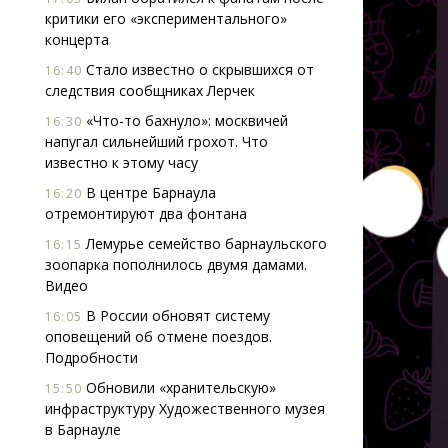
критики его «экспериментального»
концерта
Стало известно о скрывшихся от
16:40
следствия сообщниках Лерчек
«Что-то бахнуло»: москвичей
16:30
напугал сильнейший грохот. Что
известно к этому часу
В центре Барнаула
16:20
отремонтируют два фонтана
Лемурье семейство барнаульского
16:15
зоопарка пополнилось двумя дамами.
Видео
В России обновят систему
16:05
оповещений об отмене поездов.
Подробности
Обновили «хранительскую»
15:50
инфраструктуру Художественного музея
в Барнауле