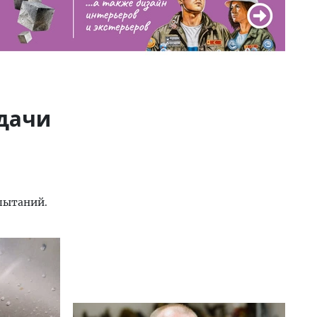
дачи
спытаний.