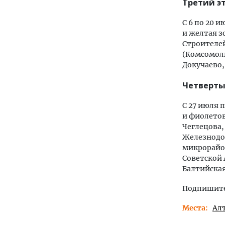
Третий э
С 6 по 20 
и желтая з
Строителей
(Комсомоль
Докучаево,
Четверты
С 27 июля 
и фиолетов
Чеглецова,
Железнодор
микрорайо
Советской 
Балтийская
Подпишитес
Места
Ал